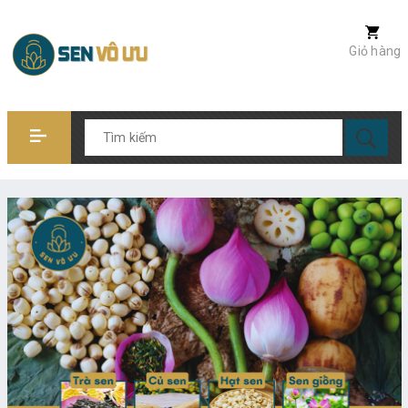
Giỏ hàng