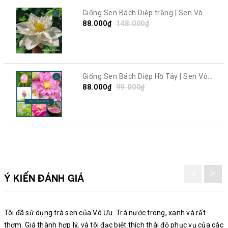
Giống Sen Bách Diệp trắng | Sen Vô
Ưu
88.000₫
148.000₫
Giống Sen Bách Diệp Hồ Tây | Sen Vô
Ưu
88.000₫
99.000₫
Ý KIẾN ĐÁNH GIÁ
Tôi đã sử dụng trà sen của Vô Ưu. Trà nước trong, xanh và rất
thơm. Giá thành hợp lý, và tôi đạc biệt thích thái độ phục vụ của các