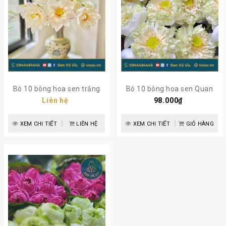
Bó 10 bông hoa sen trắng
Bó 10 bông hoa sen Quan
viền hồng (versicolor)
Liên hệ
98.000₫
âm trắng
XEM CHI TIẾT
LIÊN HỆ
XEM CHI TIẾT
GIỎ HÀNG