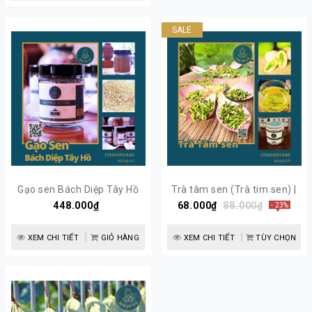
SALE
Gạo sen Bách Diệp Tây Hồ
Trà tâm sen (Trà tim sen) |
sấy khô | Sen Vô Ưu
448.000₫
68.000₫
Sen Vô Ưu
88.000₫
- 23%
XEM CHI TIẾT
GIỎ HÀNG
XEM CHI TIẾT
TÙY CHỌN