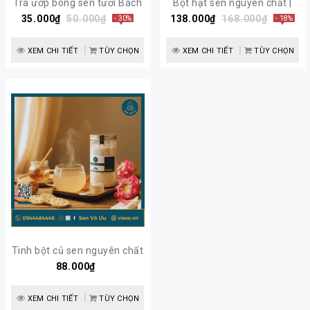
Trà ướp bông sen tươi Bách
Bột hạt sen nguyên chất |
35.000₫
Diệp Tây Hồ | Sen Vô Ưu
50.000₫
Thơm ngon, giàu dinh dưỡng
138.000₫
168.000₫
- 30%
- 18%
| Sen Vô Ưu
XEM CHI TIẾT
TÙY CHỌN
XEM CHI TIẾT
TÙY CHỌN
Tinh bột củ sen nguyên chất
| Sen Vô Ưu
88.000₫
XEM CHI TIẾT
TÙY CHỌN