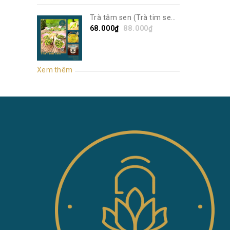
Trà tâm sen (Trà tim sen)
| Sen Vô Ưu
68.000₫
88.000₫
Xem thêm