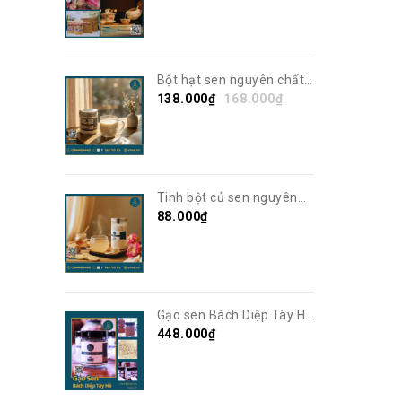
Bột hạt sen nguyên chất |
Thơm ngon, giàu dinh
138.000₫
168.000₫
dưỡng | Sen Vô Ưu
Tinh bột củ sen nguyên
chất | Sen Vô Ưu
88.000₫
Gạo sen Bách Diệp Tây Hồ
sấy khô | Sen Vô Ưu
448.000₫