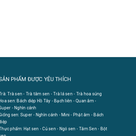
SẢN PHẨM ĐƯỢC YÊU THÍCH
Trà:
Trà sen
-
Trà tâm sen
-
Trà lá sen
-
Trà hoa súng
Hoa sen:
Bách diệp Hồ Tây
-
Bạch liên
-
Quan âm
-
Super
-
Nghìn cánh
Giống sen:
Super
-
Nghìn cánh
-
Mini
-
Phật âm
-
Bách
diệp
Thực phẩm:
Hạt sen
-
Củ sen
-
Ngó sen
-
Tâm Sen
-
Bột
sen