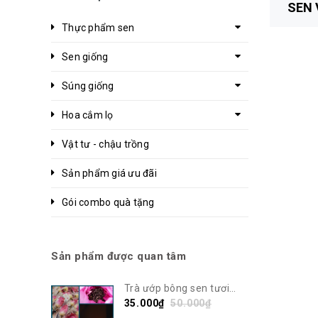
SEN 
Thực phẩm sen
Sen giống
Súng giống
Hoa cắm lọ
Vật tư - chậu trồng
Sản phẩm giá ưu đãi
Gói combo quà tặng
Sản phẩm được quan tâm
Trà ướp bông sen tươi
Bách Diệp Tây Hồ | Sen Vô
35.000₫
50.000₫
Ưu