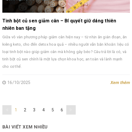
Tinh bột củ sen giảm cân – Bí quyết giữ dáng thiên
nhiên ban tặng
Giữa vô vàn phương pháp giảm cân hiện nay – từ nhịn ăn gián đoạn, ăn
kiêng keto, cho đến detox hoa quả – nhiều người vẫn băn khoăn: liệu có
loại tinh bột nào giúp giảm cân mà không gây béo? Câu trả lời là có, và
tinh bột củ sen chính là một lựa chọn khoa học, an toàn và lành mạnh
cho cơ thể.
16/10/2025
Xem thêm
1
2
3
4
5
6
BÀI VIẾT XEM NHIỀU