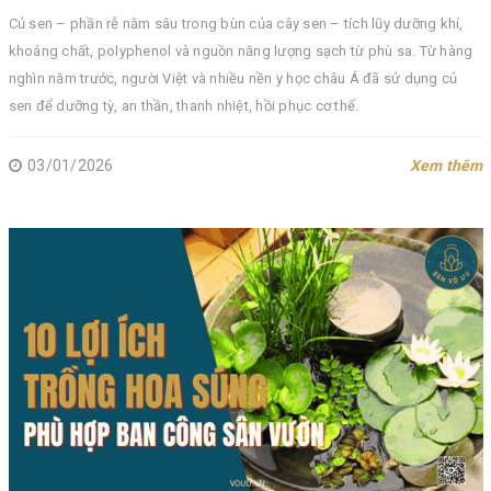
Củ sen – phần rễ nằm sâu trong bùn của cây sen – tích lũy dưỡng khí,
khoáng chất, polyphenol và nguồn năng lượng sạch từ phù sa. Từ hàng
nghìn năm trước, người Việt và nhiều nền y học châu Á đã sử dụng củ
sen để dưỡng tỳ, an thần, thanh nhiệt, hồi phục cơ thể.
03/01/2026
Xem thêm