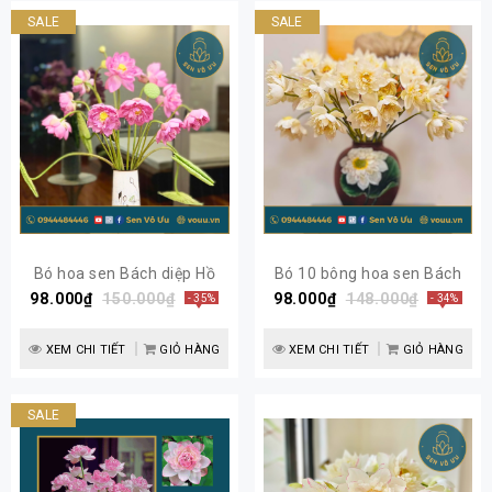
SALE
SALE
Bó hoa sen Bách diệp Hồ
Bó 10 bông hoa sen Bách
98.000₫
Tây | Sen Vô Ưu
150.000₫
98.000₫
diệp trắng
148.000₫
- 35%
- 34%
XEM CHI TIẾT
GIỎ HÀNG
XEM CHI TIẾT
GIỎ HÀNG
SALE