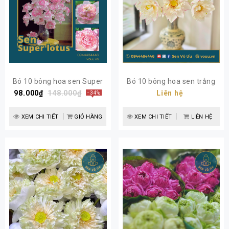
Bó 10 bông hoa sen Super
Bó 10 bông hoa sen trắng
98.000₫
lotus | Sen Vô Ưu
148.000₫
viền hồng (versicolor)
Liên hệ
- 34%
XEM CHI TIẾT
GIỎ HÀNG
XEM CHI TIẾT
LIÊN HỆ