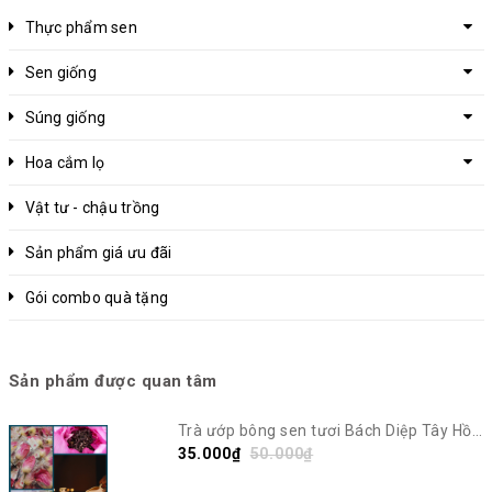
Thực phẩm sen
Sen giống
Súng giống
Hoa cắm lọ
Vật tư - chậu trồng
Sản phẩm giá ưu đãi
Gói combo quà tặng
Sản phẩm được quan tâm
Trà ướp bông sen tươi Bách Diệp Tây Hồ |
Sen Vô Ưu
35.000₫
50.000₫