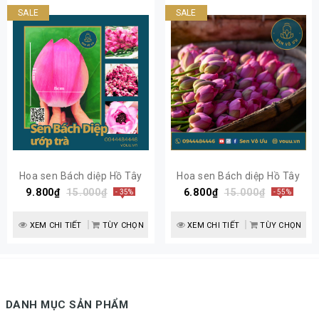
SALE
SALE
Hoa sen Bách diệp Hồ Tây
Hoa sen Bách diệp Hồ Tây
9.800₫
làm trà | Sen Vô Ưu
15.000₫
ngâm rượu | Sen Vô Ưu
6.800₫
15.000₫
- 35%
- 55%
XEM CHI TIẾT
TÙY CHỌN
XEM CHI TIẾT
TÙY CHỌN
DANH MỤC SẢN PHẨM