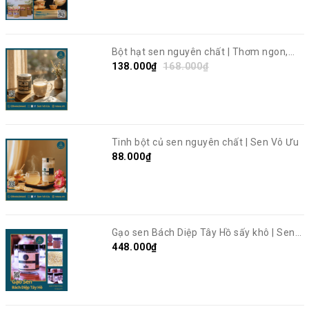
Bột hạt sen nguyên chất | Thơm ngon,
giàu dinh dưỡng | Sen Vô Ưu
138.000₫
168.000₫
Tinh bột củ sen nguyên chất | Sen Vô Ưu
88.000₫
Gạo sen Bách Diệp Tây Hồ sấy khô | Sen
Vô Ưu
448.000₫