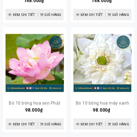
Cánh (sen S1000) | Sen Vô
148.000₫
cánh Nghi Lương | Sen Vô
148.000₫
Ưu
Ưu
XEM CHI TIẾT
GIỎ HÀNG
XEM CHI TIẾT
GIỎ HÀNG
Bó 10 bông hoa sen Phật
Bó 10 bông hoa mây xanh
98.000₫
Âm
(Green Cloud)
98.000₫
XEM CHI TIẾT
GIỎ HÀNG
XEM CHI TIẾT
GIỎ HÀNG