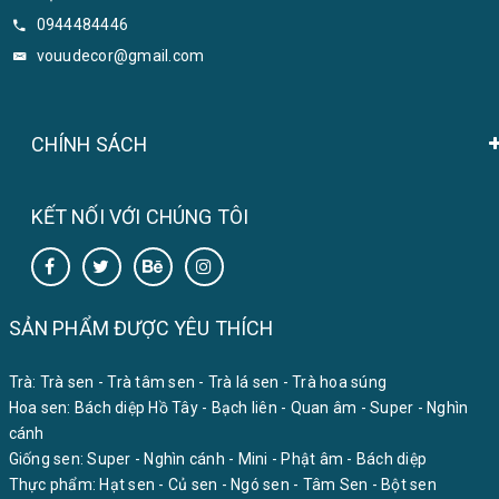
0944484446
vouudecor@gmail.com
CHÍNH SÁCH
KẾT NỐI VỚI CHÚNG TÔI
SẢN PHẨM ĐƯỢC YÊU THÍCH
Trà:
Trà sen
-
Trà tâm sen
-
Trà lá sen
-
Trà hoa súng
Hoa sen:
Bách diệp Hồ Tây
-
Bạch liên
-
Quan âm
-
Super
-
Nghìn
cánh
Giống sen:
Super
-
Nghìn cánh
-
Mini
-
Phật âm
-
Bách diệp
Thực phẩm:
Hạt sen
-
Củ sen
-
Ngó sen
-
Tâm Sen
-
Bột sen