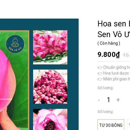
Hoa sen B
Sen Vô 
(
Còn hàng
)
9.800₫
15
👉 Chuẩn giống h
👉 Hoa tươi được
👉 Miễn phí giao 
Số lượng:
-
+
Số lượng:
TỪ 30 BÔNG