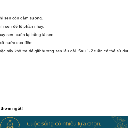
khi sen còn đẫm sương.
nh sen để lộ phần nhụy.
hụy sen, cuốn lại bằng lá sen.
 xô nước qua đêm.
oặc sấy khô trà để giữ hương sen lâu dài. Sau 1-2 tuần có thể sử d
 thơm ngát!