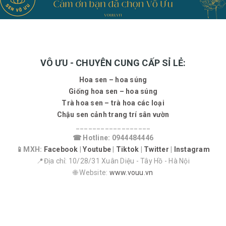
VÔ ƯU - CHUYÊN CUNG CẤP SỈ LẺ:
Hoa sen – hoa súng
Giống hoa sen – hoa súng
Trà hoa sen – trà hoa các loại
Chậu sen cảnh trang trí sân vườn
__________________
☎ Hotline: 0944484446
📱MXH:
Facebook
|
Youtube
|
Tiktok
|
Twitter
|
Instagram
📍Địa chỉ: 10/28/31 Xuân Diệu - Tây Hồ - Hà Nội
🌐 Website:
www.vouu.vn