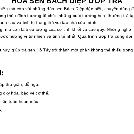
HOA SEN BÁCH DIỆP ƯỚP TRÀ
 nhiên mà còn với những đóa sen Bách Diệp đặc biệt, chuyên dùng 
ong triều đình thường tổ chức những buổi thưởng hoa, thưởng trà t
anh cao và tinh tế trong thú vui tao nhã của mình.
g, mà còn là biểu tượng của sự tinh khiết và cao quý. Những nghệ
c hương vị tự nhiên và tinh tế nhất. Quá trình ướp trà cũng đòi h
t huy, giúp trà sen Hồ Tây trở thành một phần không thể thiếu tron
:
p thư giãn, dễ ngủ.
g oxy hóa, bảo vệ cơ thể.
 thiện tuần hoàn máu.
ớ.