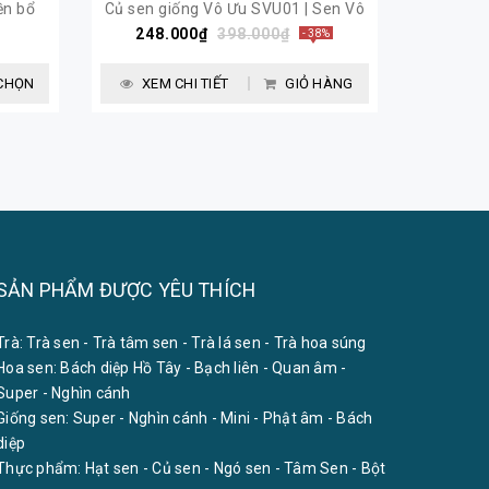
ền bổ
Củ sen giống Vô Ưu SVU01 | Sen Vô
Combo s
248.000₫
398.000₫
Ưu
- 38%
XEM
CHỌN
XEM CHI TIẾT
GIỎ HÀNG
SẢN PHẨM ĐƯỢC YÊU THÍCH
Trà:
Trà sen
-
Trà tâm sen
-
Trà lá sen
-
Trà hoa súng
Hoa sen:
Bách diệp Hồ Tây
-
Bạch liên
-
Quan âm
-
Super
-
Nghìn cánh
Giống sen:
Super
-
Nghìn cánh
-
Mini
-
Phật âm
-
Bách
diệp
Thực phẩm:
Hạt sen
-
Củ sen
-
Ngó sen
-
Tâm Sen
-
Bột