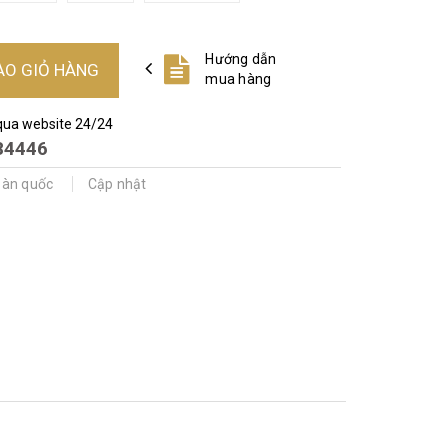
Hướng dẫn
ÀO GIỎ HÀNG
mua hàng
qua website 24/24
84446
oàn quốc
Cập nhật