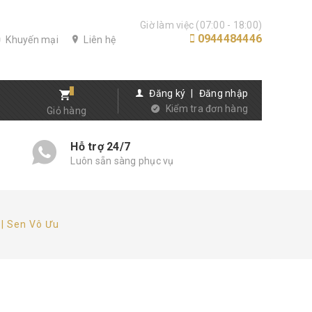
Giờ làm việc (07:00 - 18:00)
0944484446
Khuyến mại
Liên hệ
Đăng ký
|
Đăng nhập
Kiểm tra đơn hàng
Giỏ hàng
Hỗ trợ 24/7
Luôn sẵn sàng phục vụ
 | Sen Vô Ưu