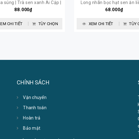
a súng | Trà sen xanh Ai Cập |
Long nhãn bọc hạt sen ăn li
Sen Vô Ưu
88.000₫
dưỡng | Sen Vô Ưu
68.000₫
EM CHI TIẾT
TÙY CHỌN
XEM CHI TIẾT
TÙY 
CHÍNH SÁCH
Vận chuyển
Thanh toán
Hoàn trả
Bảo mật