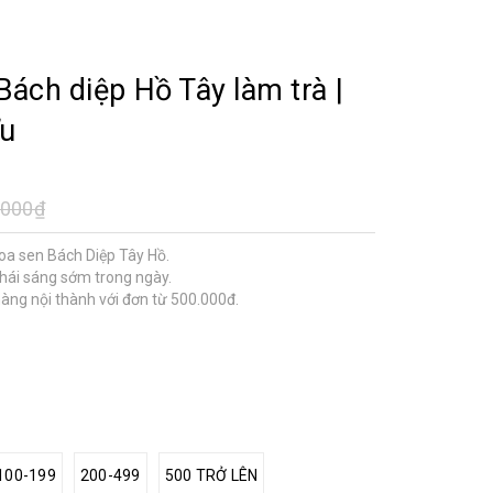
ách diệp Hồ Tây làm trà |
Ưu
.000₫
oa sen Bách Diệp Tây Hồ.
 hái sáng sớm trong ngày.
hàng nội thành với đơn từ 500.000đ.
100-199
200-499
500 TRỞ LÊN