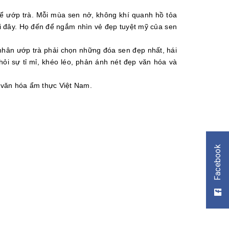
để ướp trà. Mỗi mùa sen nở, không khí quanh hồ tỏa
ại đây. Họ đến để ngắm nhìn vẻ đẹp tuyệt mỹ của sen
 nhân ướp trà phải chọn những đóa sen đẹp nhất, hái
ỏi sự tỉ mỉ, khéo léo, phản ánh nét đẹp văn hóa và
g văn hóa ẩm thực Việt Nam.
Facebook