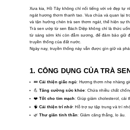
Xưa kia, Hồ Tây không chỉ nổi tiếng với vẻ đẹp tự
ngát hương thơm thanh tao. Vua chúa và quan lại tr
và tận hưởng chén trà sen thơm ngát, thể hiện sự th
Trà sen ướp từ sen Bách Diệp không chỉ là thức uốn
từ sáng sớm khi còn đẫm sương, để đảm bảo giữ đượ
truyền thống của đất nước.
Ngày nay, truyền thống này vẫn được gìn giữ và phá
1. CÔNG DỤNG CỦA TRÀ SEN
💤
Cải thiện giấc ngủ
: Hương thơm nhẹ nhàng giú
💪
Tăng cường sức khỏe
: Chứa nhiều chất chốn
❤️
Tốt cho tim mạch
: Giúp giảm cholesterol, cải
🧠
Cải thiện trí nhớ
: Hỗ trợ sự tập trung và trí nh
🌿
Thư giãn tinh thần
: Giảm căng thẳng, lo âu.