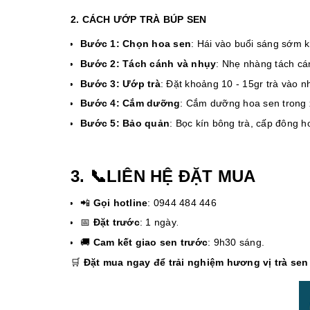
2. CÁCH ƯỚP TRÀ BÚP SEN
Bước 1: Chọn hoa sen
: Hái vào buổi sáng sớm 
Bước 2: Tách cánh và nhụy
: Nhẹ nhàng tách cá
Bước 3: Ướp trà
: Đặt khoảng 10 - 15gr trà vào n
Bước 4: Cắm dưỡng
: Cắm dưỡng hoa sen trong
Bước 5: Bảo quản
: Bọc kín bông trà, cấp đông h
3. 📞LIÊN HỆ ĐẶT MUA
📲
Gọi hotline
: 0944 484 446
📅
Đặt trước
: 1 ngày
.
🚚
Cam kết giao sen trước
: 9h30 sáng.
🛒
Đặt mua ngay để trải nghiệm hương vị trà sen