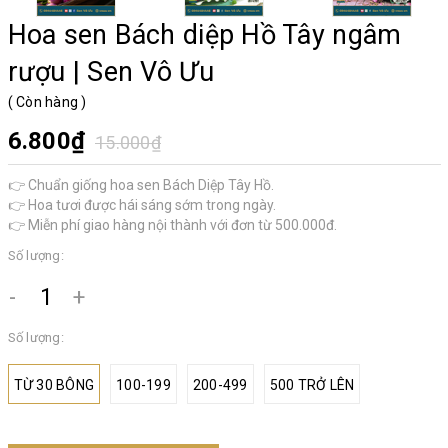
Hoa sen Bách diệp Hồ Tây ngâm
rượu | Sen Vô Ưu
(
Còn hàng
)
6.800₫
15.000₫
👉 Chuẩn giống hoa sen Bách Diệp Tây Hồ.
👉 Hoa tươi được hái sáng sớm trong ngày.
👉 Miễn phí giao hàng nội thành với đơn từ 500.000đ.
Số lượng:
-
+
Số lượng:
TỪ 30 BÔNG
100-199
200-499
500 TRỞ LÊN