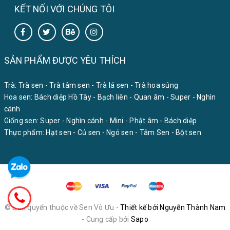
KẾT NỐI VỚI CHÚNG TÔI
SẢN PHẨM ĐƯỢC YÊU THÍCH
Trà:
Trà sen
-
Trà tâm sen
-
Trà lá sen
-
Trà hoa súng
Hoa sen:
Bách diệp Hồ Tây
-
Bạch liên
-
Quan âm
-
Super
-
Nghìn
cánh
Giống sen:
Super
-
Nghìn cánh
-
Mini
-
Phật âm
-
Bách diệp
Thực phẩm:
Hạt sen
-
Củ sen
-
Ngó sen
-
Tâm Sen
-
Bột sen
© Bản quyển thuộc về Sen Vô Ưu -
Thiết kế bởi Nguyễn Thành Nam
- Cung cấp bởi
Sapo