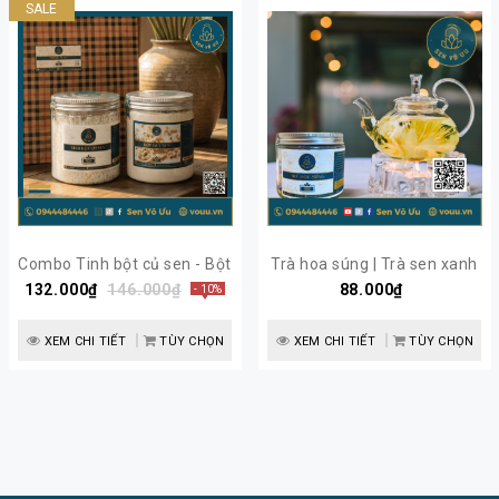
SALE
Combo Tinh bột củ sen - Bột
Trà hoa súng | Trà sen xanh
132.000₫
hạt sen nguyên chất | Sen
146.000₫
Ai Cập | Sen Vô Ưu
88.000₫
- 10%
Vô Ưu
XEM CHI TIẾT
TÙY CHỌN
XEM CHI TIẾT
TÙY CHỌN