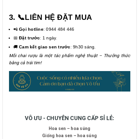
3. 📞LIÊN HỆ ĐẶT MUA
📲
Gọi hotline
: 0944 484 446
📅
Đặt trước
: 1 ngày
.
🚚
Cam kết giao sen trước
: 9h30 sáng.
Mỗi chai rượu là một tác phẩm nghệ thuật – Thưởng thức
bằng cả trái tim!
VÔ ƯU - CHUYÊN CUNG CẤP SỈ LẺ:
Hoa sen – hoa súng
Giống hoa sen – hoa súng