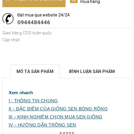
mua hàng
Đặt mua qua website 24/24
0944484446
Giao hàng COD toàn quốc
Cập nhật
MÔ TẢ SẢN PHẨM
BÌNH LUẬN SẢN PHẨM
Xem nhanh
I - THÔNG TIN CHUNG
II – ĐẶC ĐIỂM CỦA GIỐNG SEN
BÓNG RỒNG
III – KINH NGHIỆM CHỌN MUA SEN GIỐNG
IV – HƯỚNG DẪN TRỒNG SEN
⭐⭐⭐⭐⭐