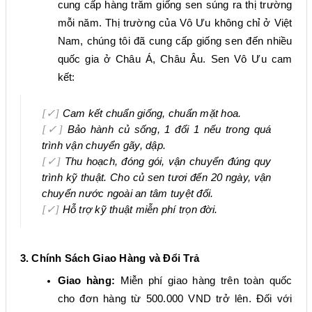
cung cấp hàng trăm
giống
sen súng ra thị trường
mỗi năm. Thị trường của Vô Ưu không chỉ
ở
Việt
Nam, chúng tôi đã cung cấp giống sen đến nhiều
quốc gia ở Châu Á, Châu Âu.
Sen Vô Ưu
cam
kết:
[✓]
Cam kết chuẩn giống, chuẩn mặt hoa.
[✓]
Bảo hành củ sống, 1 đổi 1 nếu trong quá
trình vận chuyển gãy, dập.
[✓]
Thu hoạch, đóng gói, vận chuyển đúng quy
trình kỹ thuật. Cho củ sen tươi đến 20 ngày, vận
chuyển nước ngoài an tâm tuyệt đối.
[✓]
Hỗ trợ kỹ thuật
miễn phí
trọn đời.
3. Chính Sách Giao Hàng và Đổi Trả
Giao hàng:
Miễn phí giao hàng trên toàn quốc
cho đơn hàng từ 500.000 VND trở lên. Đối với