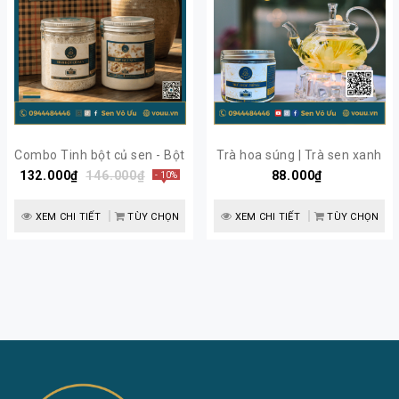
Combo Tinh bột củ sen - Bột
Trà hoa súng | Trà sen xanh
132.000₫
hạt sen nguyên chất | Sen
146.000₫
Ai Cập | Sen Vô Ưu
88.000₫
- 10%
Vô Ưu
XEM CHI TIẾT
TÙY CHỌN
XEM CHI TIẾT
TÙY CHỌN