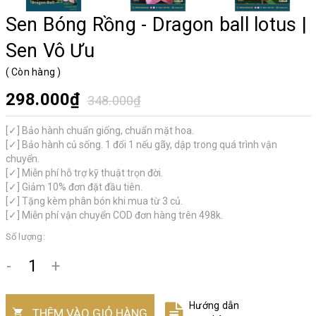
Sen Bóng Rồng - Dragon ball lotus |
Sen Vô Ưu
(
Còn hàng
)
298.000₫
348.000₫
[✓] Bảo hành chuẩn giống, chuẩn mặt hoa.
[✓] Bảo hành củ sống. 1 đổi 1 nếu gãy, dập trong quá trình vận
chuyển.
[✓] Miễn phí hỗ trợ kỹ thuật trọn đời.
[✓] Giảm 10% đơn đặt đầu tiên.
[✓] Tặng kèm phân bón khi mua từ 3 củ.
[✓] Miễn phí vận chuyển COD đơn hàng trên 498k.
Số lượng:
-
+
Hướng dẫn
THÊM VÀO GIỎ HÀNG