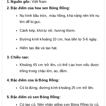
1. Nguồn gốc:
Việt Nam
2. Đặc điểm của hoa sen
Bóng Rồng
:
Nụ hình
bầu tròn
,
màu hồng, khá nặng nên khi nụ
lớn dễ bị gục.
C
ánh
kép, khó
tự nở, hương thơm
.
Đường kính khoảng 1
0
cm, hoa bền từ
5-6
ngày.
Hiếm tạo đài và tạo hạt.
3. Chiều cao:
Khoảng 45 cm trở lên, có thể cao hơn nếu được
trồng trong chậu lớn, ao, đầm.
4. Đặc điểm của lá
Bóng Rồng
:
Có lá đứng, đường kính khoảng 25 cm trở lên.
5. Đặc điểm củ sen
Bóng Rồng
:
Có tạo củ. Nên nhân giống sen
Bóng Rồng
từ củ,