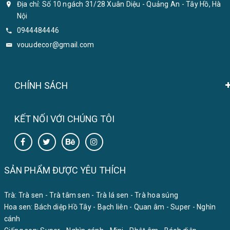
Địa chỉ: Số 10 ngách 31/28 Xuân Diệu - Quảng An - Tây Hồ, Hà
Nội
0944484446
vouudecor@gmail.com
CHÍNH SÁCH
KẾT NỐI VỚI CHÚNG TÔI
SẢN PHẨM ĐƯỢC YÊU THÍCH
Trà:
Trà sen
-
Trà tâm sen
-
Trà lá sen
-
Trà hoa súng
Hoa sen:
Bách diệp Hồ Tây
-
Bạch liên
-
Quan âm
-
Super
-
Nghìn
cánh