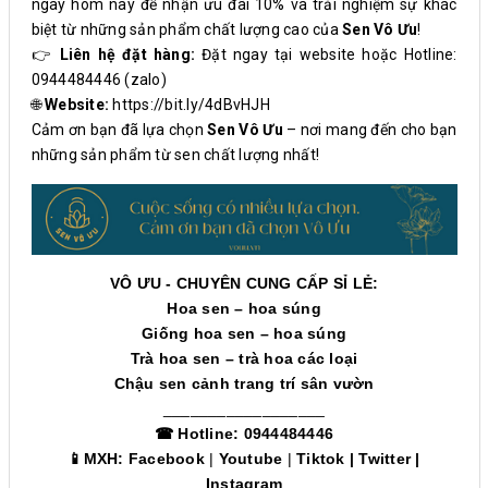
ngay hôm nay để nhận ưu đãi 10% và trải nghiệm sự khác
biệt từ những sản phẩm chất lượng cao của
Sen Vô Ưu
!
👉
Liên hệ đặt hàng:
Đặt ngay tại website hoặc Hotline:
0944484446 (zalo)
🌐
Website:
https://bit.ly/4dBvHJH
Cảm ơn bạn đã lựa chọn
Sen Vô Ưu
– nơi mang đến cho bạn
những sản phẩm từ sen chất lượng nhất!
VÔ ƯU - CHUYÊN CUNG CẤP SỈ LẺ:
Hoa sen – hoa súng
Giống hoa sen – hoa súng
Trà hoa sen – trà hoa các loại
Chậu sen cảnh trang trí sân vườn
__________________
☎ Hotline: 0944484446
📱MXH:
Facebook
|
Youtube
|
Tiktok
|
Twitter
|
Instagram