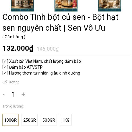
Combo Tinh bột củ sen - Bột hạt
sen nguyên chất | Sen Vô Ưu
(
Còn hàng
)
132.000₫
146.000₫
[✓] Xuất xứ: Việt Nam, chất lượng đảm bảo
[✓] Đảm bảo ATVSTP
[✓] Hương thơm tự nhiên, giàu dinh dưỡng
Số lượng:
-
+
Trọng lượng:
100GR
250GR
500GR
1KG