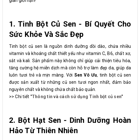
gian giới hạn!
1. Tinh Bột Củ Sen - Bí Quyết Cho
Sức Khỏe Và Sắc Đẹp
Tinh bột củ sen là nguồn dinh dưỡng dồi dào, chứa nhiều
vitamin và khoáng chất thiết yếu như vitamin C, B6, chất xơ,
sắt và kali. Sản phẩm này không chỉ giúp cải thiện tiêu hóa,
tăng cường hệ miễn dịch mà còn hỗ trợ làm đẹp da, giúp da
luôn tươi trẻ và mịn màng. Với
Sen Vô Ưu
, tinh bột củ sen
được sản xuất từ những củ sen tươi ngon nhất, đảm bảo
nguyên chất và không chứa chất bảo quản.
>> Chi tiết
"Thông tin và cách sử dụng Tinh bột củ sen"
2. Bột Hạt Sen - Dinh Dưỡng Hoàn
Hảo Từ Thiên Nhiên