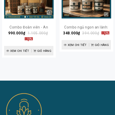
Combo Đoàn viên - An
Combo ngủ ngon an lành:
990.000₫
Khang | Sen Vô Ưu
1.105.000₫
348.000₫
Tinh bột củ sen - Bột hạt
394.000₫
- 12%
sen - Trà tâm sen | Sen Vô
- 10%
Ưu
XEM CHI TIẾT
GIỎ HÀNG
XEM CHI TIẾT
GIỎ HÀNG