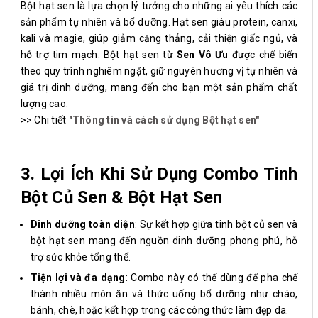
Bột hạt sen là lựa chọn lý tưởng cho những ai yêu thích các
sản phẩm tự nhiên và bổ dưỡng. Hạt sen giàu protein, canxi,
kali và magie, giúp giảm căng thẳng, cải thiện giấc ngủ, và
hỗ trợ tim mạch. Bột hạt sen từ
Sen Vô Ưu
được chế biến
theo quy trình nghiêm ngặt, giữ nguyên hương vị tự nhiên và
giá trị dinh dưỡng, mang đến cho bạn một sản phẩm chất
lượng cao.
>> Chi tiết
"Thông tin và cách sử dụng Bột hạt sen"
3. Lợi Ích Khi Sử Dụng Combo Tinh
Bột Củ Sen & Bột Hạt Sen
Dinh dưỡng toàn diện
: Sự kết hợp giữa tinh bột củ sen và
bột hạt sen mang đến nguồn dinh dưỡng phong phú, hỗ
trợ sức khỏe tổng thể.
Tiện lợi và đa dạng
: Combo này có thể dùng để pha chế
thành nhiều món ăn và thức uống bổ dưỡng như cháo,
bánh, chè, hoặc kết hợp trong các công thức làm đẹp da.