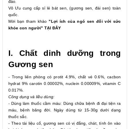
đáo.
Vô Ưu cung cấp sỉ lẻ bát sen, (gương sen, đài sen) toàn
quốc.
Mời bạn tham khảo
"Lợi ích của ngó sen đối với sức
khỏe con người"
TẠI ĐÂY
I. Chất dinh dưỡng trong
Gương sen
- Trong liên phòng có protit 4.9%, chất vé 0.6%, cacbon
hydrat 9% carotin 0.00002%, nuclein 0.00009%, vitamin C
0.017%.
Công dụng và liều dùng:
- Dùng làm thuốc cầm máu: Dùng chữa bệnh đi đại tiện ra
máu, bệnh băng đới. Ngày dùng từ 15-30g dưới dạng
thuốc sắc.
- Theo tài liệu cổ, gương sen có vị đắng, chát, tính ôn vào