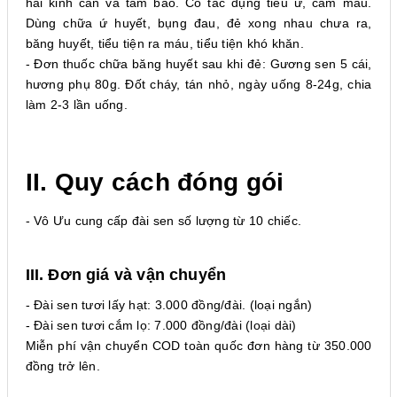
hai kinh can và tâm bào. Có tác dụng tiêu ứ, cầm máu.
Dùng chữa ứ huyết, bụng đau, đẻ xong nhau chưa ra,
băng huyết, tiểu tiện ra máu, tiểu tiện khó khăn.
- Đơn thuốc chữa băng huyết sau khi đẻ: Gương sen 5 cái,
hương phụ 80g. Đốt cháy, tán nhỏ, ngày uống 8-24g, chia
làm 2-3 lần uống.
II. Quy cách đóng gói
- Vô Ưu cung cấp đài sen số lượng từ 10 chiếc.
III. Đơn giá và vận chuyển
- Đài sen tươi lấy hạt: 3.000 đồng/đài. (loại ngắn)
- Đài sen tươi cắm lọ: 7.000 đồng/đài (loại dài)
Miễn phí vận chuyển COD toàn quốc đơn hàng từ 350.000
đồng trở lên.