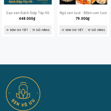
Gạo sen Bách Diệp Tây Hồ
Ngó sen tươi - Mầm sen tươi
sấy khô | Sen Vô Ưu
448.000₫
| Sen Vô Ưu
79.000₫
XEM CHI TIẾT
GIỎ HÀNG
XEM CHI TIẾT
GIỎ HÀNG