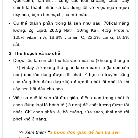
Quercetin, Tannin,… cùng các loại khoáng chất. Đây
chính là thành phần có tác dụng tốt với việc ngăn ngừa
oxy hóa, bệnh tim mạch, hạ mỡ máu,...
Cụ thể thành phần trong lá sen như sau: 70kcal năng
lượng, 2g Lipid, 28.5g Natri, 30mg Kali, 4.3g Protein,
105% vitamin A, 18.8% vitamin C, 22.3% canxi, 16.5%
sắt.
3. Thu hoạch và sơ chế
Dược liệu lá sen chỉ thu hái vào mùa hè (khoảng tháng 5
- 7) vì đây là khoảng thời gian lá sen bánh tẻ (lá sen còn
non) cho tác dụng được tốt nhất. Y học cổ truyền cũng
cho rằng thời điểm dược liệu được thu hái tốt nhất là khi
cây sen bắt đầu cho hoa.
Việc sơ chế lá sen rất đơn giản, điều quan trọng nhất là
chọn đúng loại lá bánh tẻ (lá non) để chất lượng được tốt
nhất. Chỉ chọn phần lá, bỏ cuống, rửa sạch, thái nhỏ rồi
phơi khô 3 nắng.
>> Xem thêm
"
3 bước đơn giản để làm trà sen