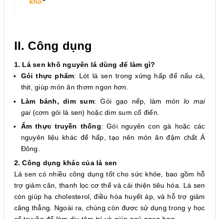
khô
"
II. Công dụng
1. Lá sen khô nguyên lá dùng để làm gì?
Gói thực phẩm
: Lót lá sen trong xửng hấp để nấu cá,
thịt, giúp món ăn thơm ngon hơn.
Làm bánh, dim sum
: Gói gạo nếp, làm món
lo mai
gai
(cơm gói lá sen) hoặc dim sum cổ điển.
Ẩm thực truyền thống
: Gói nguyên con gà hoặc các
nguyên liệu khác để hấp, tạo nên món ăn đậm chất Á
Đông.
2. Công dụng khác của lá sen
Lá sen có nhiều công dụng tốt cho sức khỏe, bao gồm hỗ
trợ giảm cân, thanh lọc cơ thể và cải thiện tiêu hóa. Lá sen
còn giúp hạ cholesterol, điều hòa huyết áp, và hỗ trợ giảm
căng thẳng. Ngoài ra, chúng còn được sử dụng trong y học