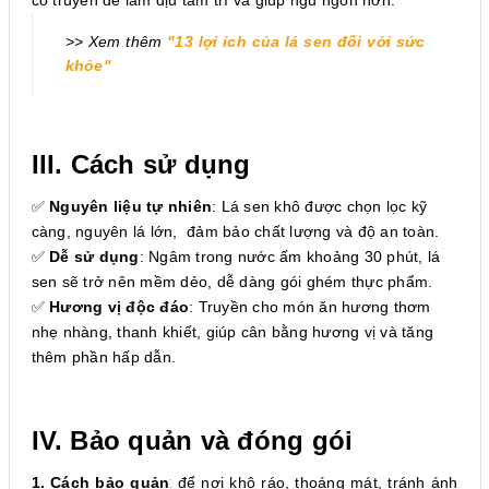
cổ truyền để làm dịu tâm trí và giúp ngủ ngon hơn.
>> Xem thêm
"13 lợi ích của lá sen đối với sức
khỏe"
III. Cách sử dụng
✅
Nguyên liệu tự nhiên
: Lá sen khô được chọn lọc kỹ
càng, nguyên lá lớn, đảm bảo chất lượng và độ an toàn.
✅
Dễ sử dụng
: Ngâm trong nước ấm khoảng 30 phút, lá
sen sẽ trở nên mềm dẻo, dễ dàng gói ghém thực phẩm.
✅
Hương vị độc đáo
: Truyền cho món ăn hương thơm
nhẹ nhàng, thanh khiết, giúp cân bằng hương vị và tăng
thêm phần hấp dẫn.
IV. Bảo quản và đóng gói
1. Cách bảo quản
:
để nơi khô ráo, thoáng mát, tránh ánh