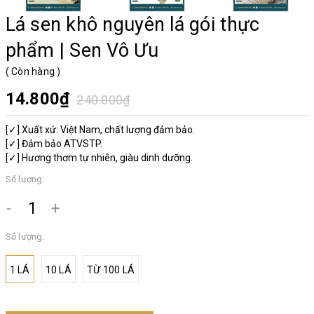
Lá sen khô nguyên lá gói thực
phẩm | Sen Vô Ưu
(
Còn hàng
)
14.800₫
240.000₫
[✓] Xuất xứ: Việt Nam, chất lượng đảm bảo.
[✓] Đảm bảo ATVSTP.
[✓] Hương thơm tự nhiên, giàu dinh dưỡng.
Số lượng:
-
+
Số lượng:
1 LÁ
10 LÁ
TỪ 100 LÁ