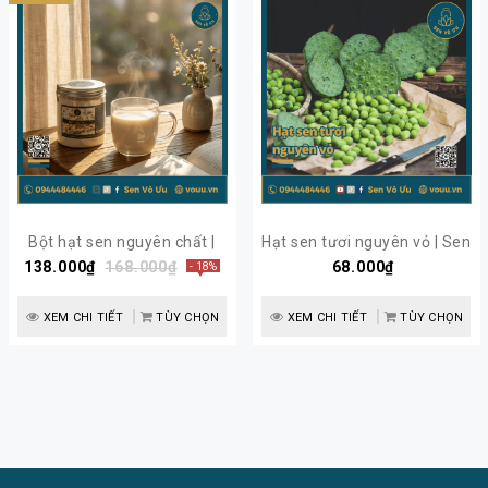
Bột hạt sen nguyên chất |
Hạt sen tươi nguyên vỏ | Sen
Thơm ngon, giàu dinh dưỡng
138.000₫
168.000₫
68.000₫
Vô Ưu
- 18%
| Sen Vô Ưu
XEM CHI TIẾT
TÙY CHỌN
XEM CHI TIẾT
TÙY CHỌN