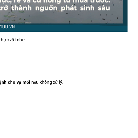
thực vật như:
ệnh cho vụ mới
nếu không xử lý.
m.