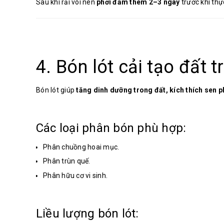
Sau khi rải vôi nên
phơi đầm thêm 2–3 ngày
trước khi thự
4. Bón lót cải tạo đất t
Bón lót giúp
tăng dinh dưỡng trong đất, kích thích sen p
Các loại phân bón phù hợp:
Phân chuồng hoai mục.
Phân trùn quế.
Phân hữu cơ vi sinh.
Liều lượng bón lót: