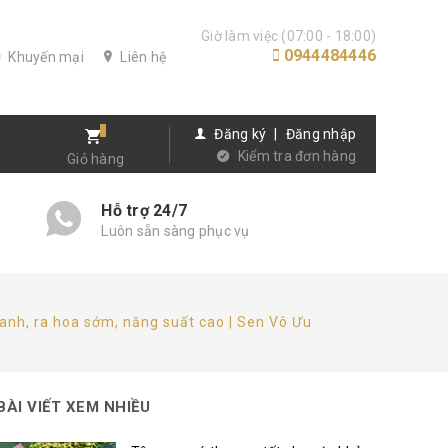
Giờ làm việc (07:00 - 18:00)
0944484446
Khuyến mại
Liên hệ
Đăng ký
|
Đăng nhập
Kiểm tra đơn hàng
Giỏ hàng
Hỗ trợ 24/7
Luôn sẵn sàng phục vụ
anh, ra hoa sớm, năng suất cao | Sen Vô Ưu
BÀI VIẾT XEM NHIỀU