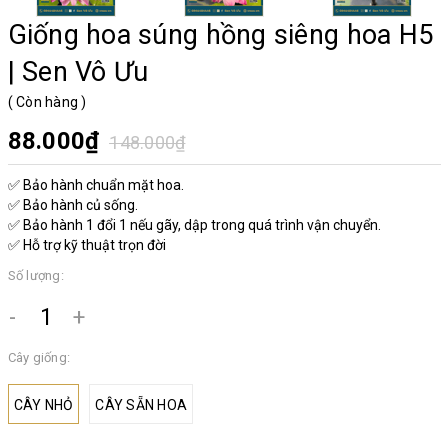
Giống hoa súng hồng siêng hoa H5
| Sen Vô Ưu
(
Còn hàng
)
88.000₫
148.000₫
✅ Bảo hành chuẩn mặt hoa.
✅ Bảo hành củ sống.
✅ Bảo hành 1 đổi 1 nếu gãy, dập trong quá trình vận chuyển.
✅ Hỗ trợ kỹ thuật trọn đời
Số lượng:
-
+
Cây giống:
CÂY NHỎ
CÂY SẴN HOA