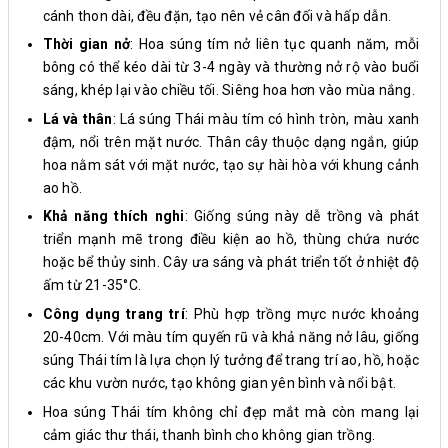
cánh thon dài, đều đặn, tạo nên vẻ cân đối và hấp dẫn.
Thời gian nở
: Hoa súng tím nở liên tục quanh năm, mỗi
bông có thể kéo dài từ 3-4 ngày và thường nở rộ vào buổi
sáng, khép lại vào chiều tối. Siêng hoa hơn vào mùa nắng.
Lá và thân
: Lá súng Thái màu tím có hình tròn, màu xanh
đậm, nổi trên mặt nước. Thân cây thuộc dạng ngắn, giúp
hoa nằm sát với mặt nước, tạo sự hài hòa với khung cảnh
ao hồ.
Khả năng thích nghi
: Giống súng này dễ trồng và phát
triển mạnh mẽ trong điều kiện ao hồ, thùng chứa nước
hoặc bể thủy sinh. Cây ưa sáng và phát triển tốt ở nhiệt độ
ấm từ 21-35°C.
Công dụng trang trí
: Phù hợp trồng mực nước khoảng
20-40cm. Với màu tím quyến rũ và khả năng nở lâu, giống
súng Thái tím là lựa chọn lý tưởng để trang trí ao, hồ, hoặc
các khu vườn nước, tạo không gian yên bình và nổi bật.
Hoa súng Thái tím không chỉ đẹp mắt mà còn mang lại
cảm giác thư thái, thanh bình cho không gian trồng.