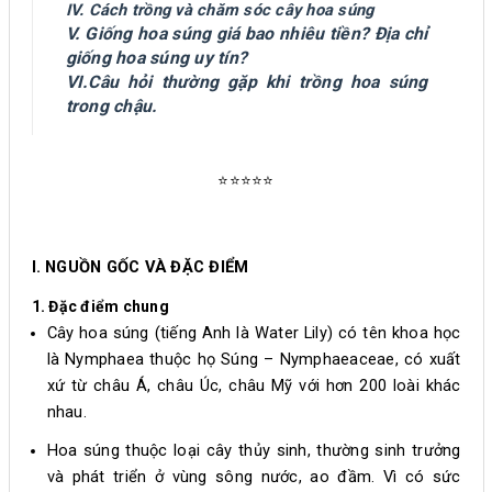
IV. Cách trồng và chăm sóc cây hoa súng
V. Giống hoa súng giá bao nhiêu tiền? Địa chỉ
giống hoa súng uy tín?
VI.Câu hỏi thường gặp khi trồng hoa súng
trong chậu.
⭐⭐⭐⭐⭐
I. NGUỒN GỐC VÀ ĐẶC ĐIỂM
1. Đặc điểm chung
Cây hoa súng (tiếng Anh là Water Lily) có tên khoa học
là Nymphaea thuộc họ Súng – Nymphaeaceae, có xuất
xứ từ châu Á, châu Úc, châu Mỹ với hơn 200 loài khác
nhau.
Hoa súng thuộc loại cây thủy sinh, thường sinh trưởng
và phát triển ở vùng sông nước, ao đầm. Vì có sức