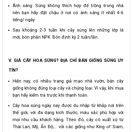
Ánh sáng: Súng không thích hợp để trồng trong nhà
nên bạn hãy đặt chậu ở nơi có ánh sáng ít nhất 4-6
tiếng/ ngày.
Sau khoảng 2-3 tuần khi cây súng lên những lớp lá
mới, bón phân NPK. Bón định kỳ 2 tuần/lần.
V. GIÁ CÂY HOA SÚNG? ĐỊA CHỈ BÁN GIỐNG SÚNG UY
TÍN?
Hiện nay, có nhiều trang giả mạo nhà vườn, bán cây
giống không đúng loại cây và chủng loại. Vì vậy, khi mua
bạn hãy kiểm tra trước khi thanh toán.
Cây hoa súng ngày nay được du nhập từ khắp nơi trên
thế giới, với đa dạng kích thước, màu sắc phù hợp với
mọi nhu cầu khách hàng. Theo đó, cây có xuất xứ từ
Thái Lan, Mỹ, Ấn Độ,... với các giống như King of Siam,