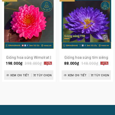
Giống hoa súng Wimolrat |
Giống hoa súng tím siêng
198.000₫
Sen Vô Ưu
398.000₫
88.000₫
hoa T10 | Sen Vô Ưu
148.000₫
- 50%
- 41%
XEM CHI TIẾT
TÙY CHỌN
XEM CHI TIẾT
TÙY CHỌN