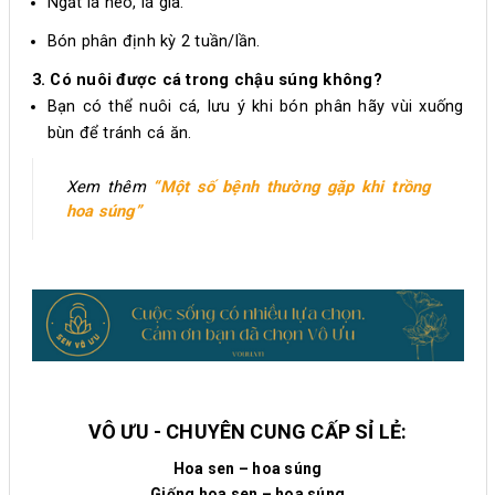
Ngắt lá héo, lá già.
Bón phân định kỳ 2 tuần/lần.
3. Có nuôi được cá trong chậu súng không?
Bạn có thể nuôi cá, lưu ý khi bón phân hãy vùi xuống
bùn để tránh cá ăn.
Xem thêm
“Một số bệnh thường gặp khi trồng
hoa súng”
VÔ ƯU - CHUYÊN CUNG CẤP SỈ LẺ:
Hoa sen – hoa súng
Giống hoa sen – hoa súng