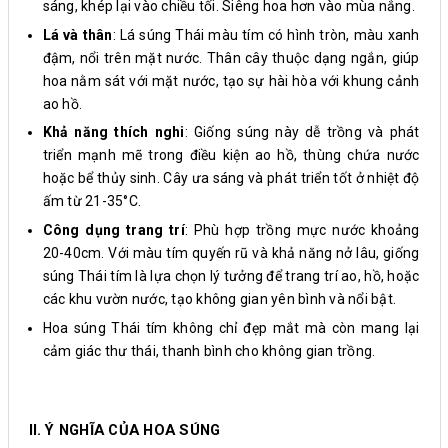
sáng, khép lại vào chiều tối. Siêng hoa hơn vào mùa nắng.
Lá và thân
: Lá súng Thái màu tím có hình tròn, màu xanh
đậm, nổi trên mặt nước. Thân cây thuộc dạng ngắn, giúp
hoa nằm sát với mặt nước, tạo sự hài hòa với khung cảnh
ao hồ.
Khả năng thích nghi
: Giống súng này dễ trồng và phát
triển mạnh mẽ trong điều kiện ao hồ, thùng chứa nước
hoặc bể thủy sinh. Cây ưa sáng và phát triển tốt ở nhiệt độ
ấm từ 21-35°C.
Công dụng trang trí
: Phù hợp trồng mực nước khoảng
20-40cm. Với màu tím quyến rũ và khả năng nở lâu, giống
súng Thái tím là lựa chọn lý tưởng để trang trí ao, hồ, hoặc
các khu vườn nước, tạo không gian yên bình và nổi bật.
Hoa súng Thái tím không chỉ đẹp mắt mà còn mang lại
cảm giác thư thái, thanh bình cho không gian trồng.
II. Ý NGHĨA CỦA HOA SÚNG