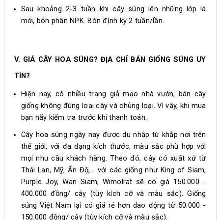
Sau khoảng 2-3 tuần khi cây súng lên những lớp lá
mới, bón phân NPK. Bón định kỳ 2 tuần/lần.
V. GIÁ CÂY HOA SÚNG? ĐỊA CHỈ BÁN GIỐNG SÚNG UY
TÍN?
Hiện nay, có nhiều trang giả mạo nhà vườn, bán cây
giống không đúng loại cây và chủng loại. Vì vậy, khi mua
bạn hãy kiểm tra trước khi thanh toán.
Cây hoa súng ngày nay được du nhập từ khắp nơi trên
thế giới, với đa dạng kích thước, màu sắc phù hợp với
mọi nhu cầu khách hàng. Theo đó, cây có xuất xứ từ
Thái Lan, Mỹ, Ấn Độ,... với các giống như King of Siam,
Purple Joy, Wan Siam, Wimolrat sẽ có giá 150.000 -
400.000 đồng/ cây (tùy kích cỡ và màu sắc). Giống
súng Việt Nam lại có giá rẻ hơn dao động từ 50.000 -
150.000 đồng/ cây (tùy kích cỡ và màu sắc).