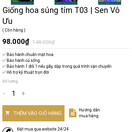
Giống hoa súng tím T03 | Sen Vô
Ưu
(
Còn hàng
)
98.000₫
148.000₫
✅ Bảo hành chuẩn mặt hoa.
✅ Bảo hành củ sống.
✅ Bảo hành 1 đổi 1 nếu gãy, dập trong quá trình vận chuyển.
✅ Hỗ trợ kỹ thuật trọn đời
Số lượng:
-
+
Hướng dẫn
THÊM VÀO GIỎ HÀNG
mua hàng
Đặt mua qua website 24/24