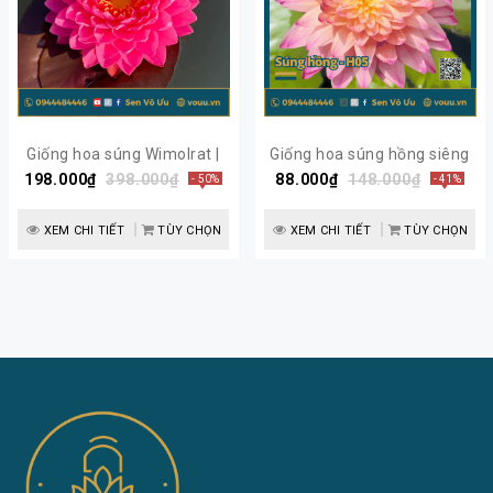
Giống hoa súng Wimolrat |
Giống hoa súng hồng siêng
198.000₫
Sen Vô Ưu
398.000₫
88.000₫
hoa H5 | Sen Vô Ưu
148.000₫
- 50%
- 41%
XEM CHI TIẾT
TÙY CHỌN
XEM CHI TIẾT
TÙY CHỌN