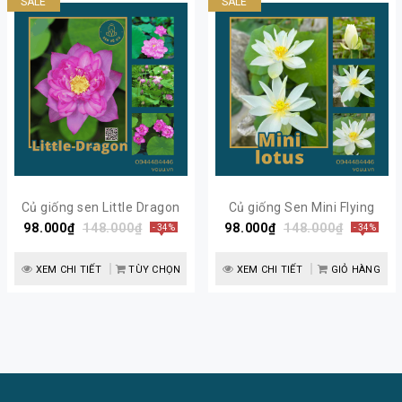
SALE
SALE
Củ giống sen Little Dragon
Củ giống Sen Mini Flying
98.000₫
siêu hoa | Sen Vô Ưu
148.000₫
98.000₫
148.000₫
Snow
- 34%
- 34%
XEM CHI TIẾT
TÙY CHỌN
XEM CHI TIẾT
GIỎ HÀNG