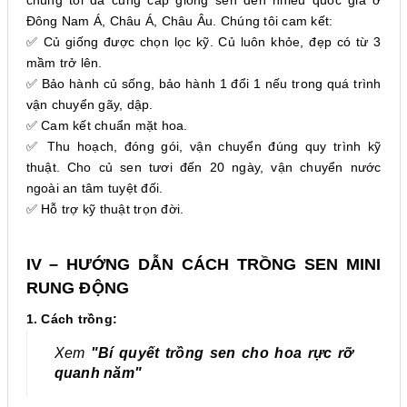
chúng tôi đã cung cấp giống sen đến nhiều quốc gia ở
Đông Nam Á, Châu Á, Châu Âu. Chúng tôi cam kết:
✅ Củ giống được chọn lọc kỹ. Củ luôn khỏe, đẹp có từ 3
mầm trở lên.
✅ Bảo hành củ sống, bảo hành 1 đổi 1 nếu trong quá trình
vận chuyển gãy, dập.
✅ Cam kết chuẩn mặt hoa.
✅ Thu hoạch, đóng gói, vận chuyển đúng quy trình kỹ
thuật. Cho củ sen tươi đến 20 ngày, vận chuyển nước
ngoài an tâm tuyệt đối.
✅ Hỗ trợ kỹ thuật trọn đời.
IV – HƯỚNG DẪN CÁCH TRỒNG SEN MINI
RUNG ĐỘNG
1. Cách trồng:
Xem
"Bí quyết trồng sen cho hoa rực rỡ
quanh năm"