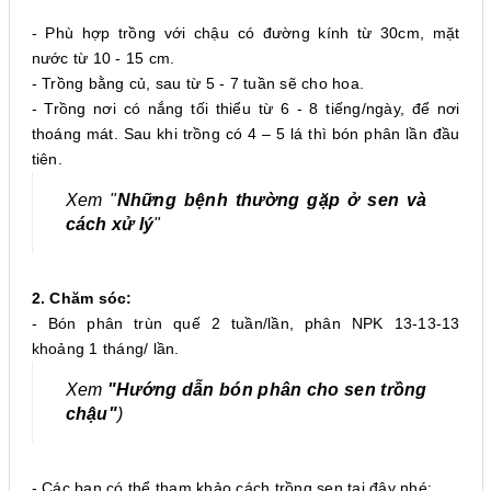
- Phù hợp trồng với chậu có đường kính từ 30cm, mặt
nước từ 10 - 15 cm.
- Trồng bằng củ, sau từ 5 - 7 tuần sẽ cho hoa.
- Trồng nơi có nắng tối thiểu từ 6 - 8 tiếng/ngày, để nơi
thoáng mát. Sau khi trồng có 4 – 5 lá thì bón phân lần đầu
tiên.
Xem "
Những bệnh thường gặp ở sen và
cách xử lý
"
2. Chăm sóc:
- Bón phân trùn quế 2 tuần/lần, phân NPK 13-13-13
khoảng 1 tháng/ lần.
Xem
"Hướng dẫn bón phân cho se
n trồng
chậu"
)
- Các bạn có thể tham khảo cách trồng sen tại đây nhé: