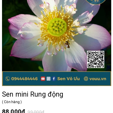
Sen mini Rung động
(
Còn hàng
)
88.000₫
99.000₫