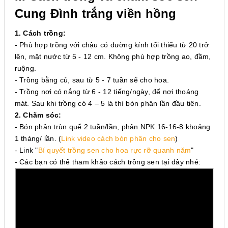
Cung Đình trắng viền hồng
1. Cách trồng:
- Phù hợp trồng với chậu có đường kính tối thiểu từ 20 trở
lên, mặt nước từ 5 - 12 cm. Không phù hợp trồng ao, đầm,
ruộng.
- Trồng bằng củ, sau từ 5 - 7 tuần sẽ cho hoa.
- Trồng nơi có nắng từ 6 - 12 tiếng/ngày, để nơi thoáng
mát. Sau khi trồng có 4 – 5 lá thì bón phân lần đầu tiên.
2. Chăm sóc:
- Bón phân trùn quế 2 tuần/lần, phân NPK 16-16-8 khoảng
1 tháng/ lần. (
Link video cách bón phân cho sen
)
- Link
"
Bí quyết trồng sen cho hoa rực rỡ quanh năm
"
- Các bạn có thể tham khảo cách trồng sen tại đây nhé: