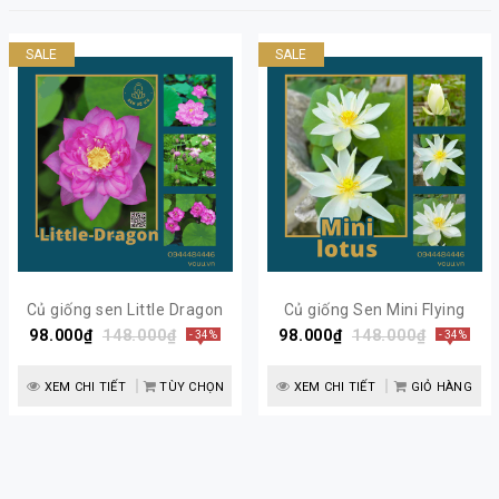
SALE
SALE
Củ giống sen Little Dragon
Củ giống Sen Mini Flying
98.000₫
siêu hoa | Sen Vô Ưu
148.000₫
98.000₫
148.000₫
Snow
- 34%
- 34%
XEM CHI TIẾT
TÙY CHỌN
XEM CHI TIẾT
GIỎ HÀNG