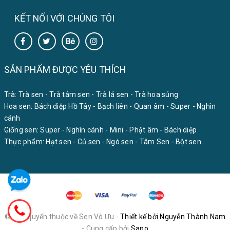
KẾT NỐI VỚI CHÚNG TÔI
SẢN PHẨM ĐƯỢC YÊU THÍCH
Trà:
Trà sen
-
Trà tâm sen
-
Trà lá sen
-
Trà hoa súng
Hoa sen:
Bách diệp Hồ Tây
-
Bạch liên
-
Quan âm
-
Super
-
Nghìn
cánh
Giống sen:
Super
-
Nghìn cánh
-
Mini
-
Phật âm
-
Bách diệp
Thực phẩm:
Hạt sen
-
Củ sen
-
Ngó sen
-
Tâm Sen
-
Bột sen
© Bản quyển thuộc về Sen Vô Ưu -
Thiết kế bởi Nguyễn Thành Nam
- Cung cấp bởi
Sapo