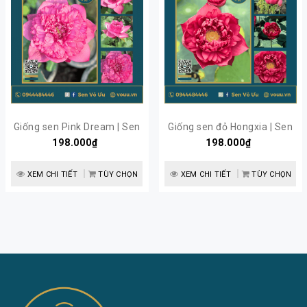
Giống sen Pink Dream | Sen
Giống sen đỏ Hongxia | Sen
198.000₫
Vô Ưu
198.000₫
Vô Ưu
XEM CHI TIẾT
TÙY CHỌN
XEM CHI TIẾT
TÙY CHỌN