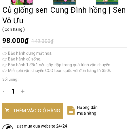
Củ giống sen Cung Đình hồng | Sen
Vô Ưu
(
Còn hàng
)
98.000₫
149.000₫
👉 Bảo hành đúng mặt hoa.
👉 Bảo hành củ sống.
👉 Bảo hành 1 đổi 1 nếu gãy, dập trong quá trình vận chuyển.
👉 Miễn phí vận chuyển COD toàn quốc với đơn hàng từ 350k.
Số lượng:
-
+
Hướng dẫn
THÊM VÀO GIỎ HÀNG
mua hàng
Đặt mua qua website 24/24