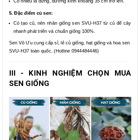
Có nhiều lá đứng
,
đường kính khoảng
35
cm trở lên.
5. Đặc điểm củ sen
:
Có tạo củ, nên nhân giống sen SVU-H37 từ củ để cây
nhanh phát triển và chuẩn giống 100%.
Sen Vô Ưu cung cấp sỉ, lẻ củ giống, hạt giống và hoa sen
SVU-H37 toàn quốc. (Hotline 0944484446)
III - KINH NGHIỆM CHỌN MUA
SEN GIỐNG