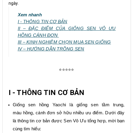
ngày.
Xem nhanh
I - THÔNG TIN CƠ BẢN
II – ĐẶC ĐIỂM CỦA GIỐNG SEN VÔ ƯU
HỒNG CÁNH ĐƠN
III – KINH NGHIỆM CHỌN MUA SEN GIỐNG
IV – HƯỚNG DẪN TRỒNG SEN
⭐⭐⭐⭐⭐
I - THÔNG TIN CƠ BẢN
Giống sen hồng Yaochi là giống sen tầm trung,
màu hồng, cánh đơn sở hữu nhiều ưu điểm.
Dưới đây
là thông tin cơ bản
được Sen Vô Ưu tổng hợp
, mời bạn
cùng tìm hiểu
: