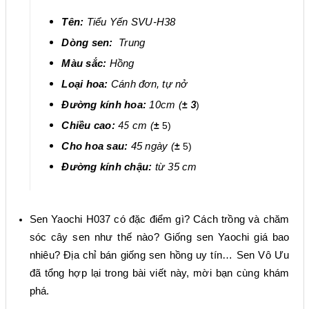
Tên:
Tiểu Yến SVU-H38
Dòng sen:
Trung
Màu sắc:
Hồng
Loại hoa:
Cánh đơn
,
tự nở
Đường kính hoa:
10cm
(
±
)
3
Chiều cao:
cm
(
±
5)
45
Cho hoa sau:
45
ngày
(
±
5)
Đường kính chậu:
từ
35
cm
Sen Yaochi
H037
có đặc điểm gì? Cách trồng và chăm
sóc cây sen như thế nào? Giống sen
Yaochi
giá bao
nhiêu? Địa chỉ bán giống sen
hồng
uy tín… Sen Vô Ưu
đã tổng hợp lại trong bài viết này, mời bạn cùng khám
phá
.