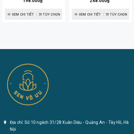
H40 | Sen Vô Ưu
198.000₫
248.000₫
Vô Ưu
XEM CHI TIẾT
TÙY CHỌN
XEM CHI TIẾT
TÙY CHỌN
Địa chỉ: Số 10 ngách 31/28 Xuân Diệu - Quảng An - Tây Hồ, Hà
Nội