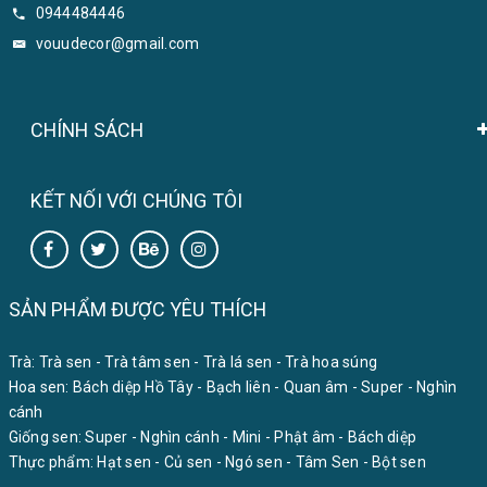
0944484446
vouudecor@gmail.com
CHÍNH SÁCH
KẾT NỐI VỚI CHÚNG TÔI
SẢN PHẨM ĐƯỢC YÊU THÍCH
Trà:
Trà sen
-
Trà tâm sen
-
Trà lá sen
-
Trà hoa súng
Hoa sen:
Bách diệp Hồ Tây
-
Bạch liên
-
Quan âm
-
Super
-
Nghìn
cánh
Giống sen:
Super
-
Nghìn cánh
-
Mini
-
Phật âm
-
Bách diệp
Thực phẩm:
Hạt sen
-
Củ sen
-
Ngó sen
-
Tâm Sen
-
Bột sen