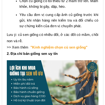
Chọn củ giống có tối thiểu từ 2 mầm trở lên. Mầm
khỏe, không bị gãy, dập, héo.
Yêu cầu đơn vị cung cấp ảnh củ giống trước khi
gửi, khi nhận hàng nên kiểm tra và đối chiếu có
sự chứng kiến của đơn vị chuyển phát.
Lưu ý: củ sen giống có nhiều đốt, ở các đốt có mầm, chồi
non và rễ.
>> Xem thêm
"Kinh nghiệm chọn củ sen giống"
2. Địa chỉ bán giống sen uy tín