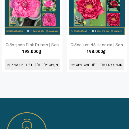
Giống sen Pink Dream | Sen
Giống sen đỏ Hongxia | Sen
198.000₫
Vô Ưu
198.000₫
Vô Ưu
XEM CHI TIẾT
TÙY CHỌN
XEM CHI TIẾT
TÙY CHỌN