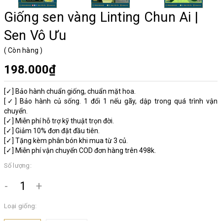
Giống sen vàng Linting Chun Ai |
Sen Vô Ưu
(
Còn hàng
)
198.000₫
[✓] Bảo hành chuẩn giống, chuẩn mặt hoa.
[✓] Bảo hành củ sống. 1 đổi 1 nếu gãy, dập trong quá trình vận
chuyển.
[✓] Miễn phí hỗ trợ kỹ thuật trọn đời.
[✓] Giảm 10% đơn đặt đầu tiên.
[✓] Tặng kèm phân bón khi mua từ 3 củ.
[✓] Miễn phí vận chuyển COD đơn hàng trên 498k.
Số lượng:
-
+
Loại giống: