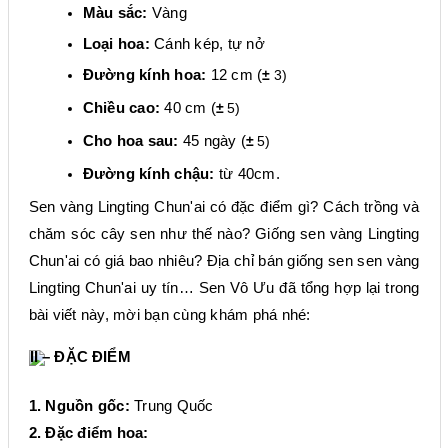
Màu sắc:
Vàng
Loại hoa:
Cánh
kép
,
tự nở
Đường kính hoa:
12 cm
(
±
3)
Chiều cao:
40 cm
(
±
5
)
Cho hoa sau:
45 ngày
(
±
5
)
Đường kính chậu:
từ 40cm.
Sen vàng Lingting Chun'ai có đặc điểm gì? Cách trồng và
chăm sóc cây sen như thế nào? Giống sen vàng Lingting
Chun'ai có giá bao nhiêu? Địa chỉ bán giống sen sen vàng
Lingting Chun'ai uy tín… Sen Vô Ưu đã tổng hợp lại trong
bài viết này, mời bạn cùng khám phá nhé:
II – ĐẶC ĐIỂM
1. Nguồn gốc:
Trung Quốc
2. Đặc điểm hoa: