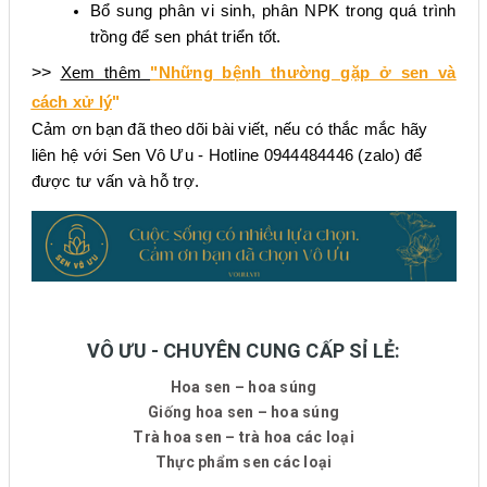
Bổ sung phân vi sinh, phân NPK trong quá trình
trồng để sen phát triển tốt.
>>
Xem thêm
"Những bệnh thường gặp ở sen và
cách xử lý
"
Cảm ơn bạn đã theo dõi bài viết, nếu có thắc mắc hãy
liên hệ với Sen Vô Ưu - Hotline 0944484446 (zalo) để
được tư vấn và hỗ trợ.
VÔ ƯU - CHUYÊN CUNG CẤP SỈ LẺ:
Hoa sen – hoa súng
Giống hoa sen – hoa súng
Trà hoa sen – trà hoa các loại
Thực phẩm sen các loại
__________________