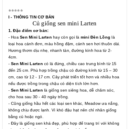
⭐⭐⭐⭐⭐
I - THÔNG TIN CƠ BẢN
Củ giống sen mini Larten
1. Đặc điểm cơ bản:
- Hoa
Sen Mini Larten
hay còn gọi là
mini Đèn Lồng
là
loại hoa cánh đơn, màu hồng đậm, cánh sen hơi thuôn dài.
Hương thơm dịu nhẹ, nhanh tàn, đường kính hoa từ 2-
4cm.
-
Sen Mini Larten
có lá đứng, chiều cao trung bình từ 15
đến 25 cm. Phù hợp trồng chậu có đường kính từ 15 – 30
cm, cao từ 12 - 17 cm. Cây phát triển tốt hơn và nhiều hoa
nếu được trồng trong chậu có diện tích lớn hơn.
-
Sen Mini Larten
là giống sen siêng hoa, dễ chăm sóc,
cho hoa sau 30 - 40 ngày trồng.
- Cũng giống hầu hết các loại sen khác, Meadow ưa nắng,
không chịu được lạnh. Vì khó đậu hạt nên chỉ nhân giống
bằng củ hoặc ngó.
- Đây là giống sen khá đẹp, phù hợp để trang trí với không