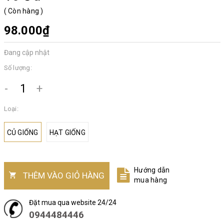
(
Còn hàng
)
98.000₫
Đang cập nhật
Số lượng:
-
+
Loại:
CỦ GIỐNG
HẠT GIỐNG
Hướng dẫn
THÊM VÀO GIỎ HÀNG
mua hàng
Đặt mua qua website 24/24
0944484446