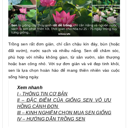
Trồng sen rất đơn giản, chỉ cần chậu kín đáy, bùn (hoặc
đất vườn), nước sạch và nhiều nắng. Sen dễ chăm sóc,
phù hợp với nhiều không gian, từ sân vườn, sân thượng
hoặc ban công nhỏ. Với sự đơn giản và vẻ đẹp tinh khôi,
sen là lựa chọn hoàn hảo để mang thiên nhiên vào cuộc
sống hàng ngày.
Xem nhanh
I - THÔNG TIN CƠ BẢN
II – ĐẶC ĐIỂM CỦA GIỐNG SEN VÔ ƯU
HỒNG CÁNH ĐƠN
III – KINH NGHIỆM CHỌN MUA SEN GIỐNG
IV – HƯỚNG DẪN TRỒNG SEN