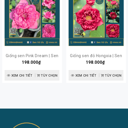
Giống sen Pink Dream | Sen
Giống sen đỏ Hongxia | Sen
198.000₫
Vô Ưu
198.000₫
Vô Ưu
XEM CHI TIẾT
TÙY CHỌN
XEM CHI TIẾT
TÙY CHỌN