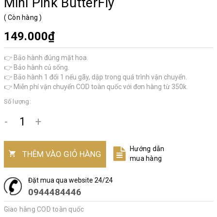
Mini Pink ButterFly
(
Còn hàng
)
149.000₫
👉 Bảo hành đúng mặt hoa.
👉 Bảo hành củ sống.
👉 Bảo hành 1 đổi 1 nếu gãy, dập trong quá trình vận chuyển.
👉 Miễn phí vận chuyển COD toàn quốc với đơn hàng từ 350k.
Số lượng:
-
+
Hướng dẫn
THÊM VÀO GIỎ HÀNG
mua hàng
Đặt mua qua website 24/24
0944484446
Giao hàng COD toàn quốc