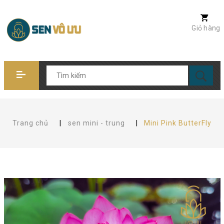
Giỏ hàng
Trang chủ
|
sen mini - trung
|
Mini Pink ButterFly