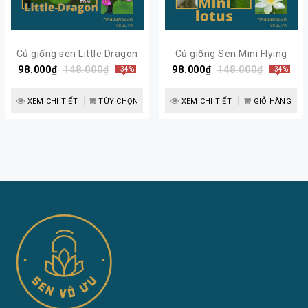
Củ giống sen Little Dragon
Củ giống Sen Mini Flying
98.000₫
siêu hoa | Sen Vô Ưu
148.000₫
98.000₫
148.000₫
Snow
- 34%
- 34%
XEM CHI TIẾT
TÙY CHỌN
XEM CHI TIẾT
GIỎ HÀNG