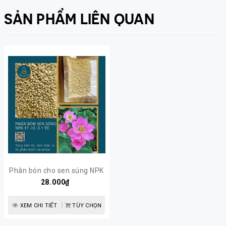
SẢN PHẨM LIÊN QUAN
Phân bón cho sen súng NPK
17-12-5+TE | Sen Vô Ưu
28.000₫
XEM CHI TIẾT
TÙY CHỌN