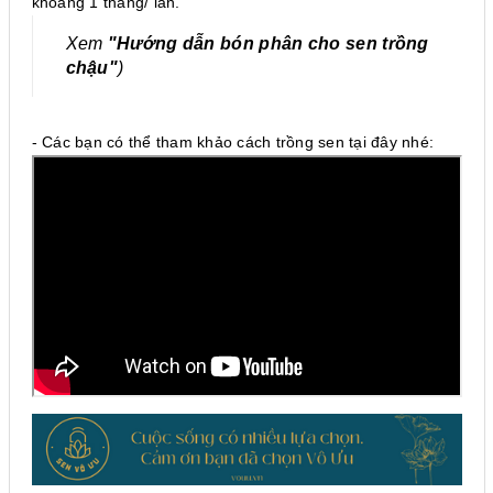
khoảng 1 tháng/ lần.
Xem
"Hướng dẫn bón phân cho se
n trồng
chậu"
)
- Các bạn có thể tham khảo cách trồng sen tại đây nhé: