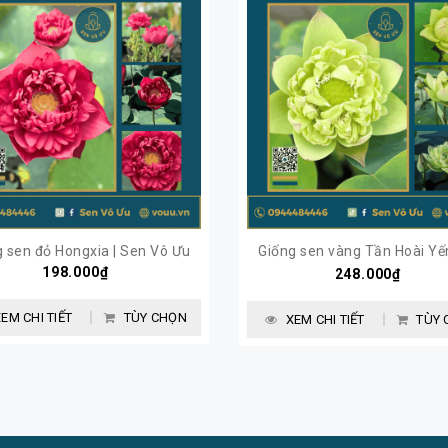
g sen đỏ Hongxia | Sen Vô Ưu
Giống sen vàng Tần Hoài Yến
198.000₫
248.000₫
Sen Vô Ưu
EM CHI TIẾT
TÙY CHỌN
XEM CHI TIẾT
TÙY 