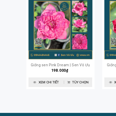
Giống sen Pink Dream | Sen Vô Ưu
Giốn
198.000₫
XEM CHI TIẾT
TÙY CHỌN
X