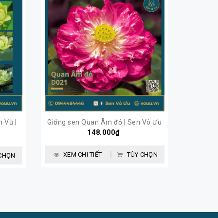
 Vũ |
Giống sen Quan Âm đỏ | Sen Vô Ưu
Giống sen
148.000₫
XEM CHI TIẾT
TÙY CHỌN
CHỌN
XEM