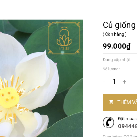
Củ giống
(
Còn hàng
)
99.000₫
Đang cập nhật
Số lượng:
-
+
THÊM V
Đặt mua 
09444