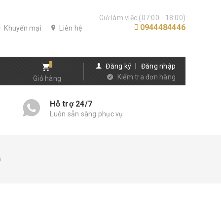
Giờ làm việc (07:00 - 18:00)
0944484446
Khuyến mại
Liên hệ
Đăng ký
|
Đăng nhập
Kiểm tra đơn hàng
Giỏ hàng
Hỗ trợ 24/7
Luôn sẵn sàng phục vụ
n