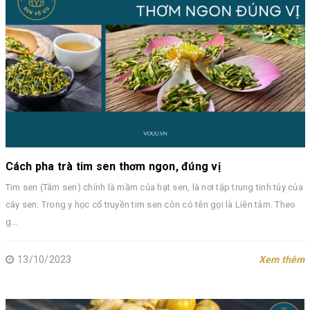
Cách pha trà tim sen thơm ngon, đúng vị
Tim sen (Tâm sen) chính là mầm của hạt sen, là nơi tập trung tinh túy của
cây sen: Trong y học cổ truyền tim sen còn có tên gọi là Liên tâm. Theo
g...
13/10/2023
Xem thêm