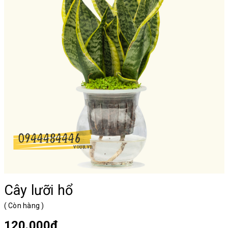
Cây lưỡi hổ
(
Còn hàng
)
120.000₫