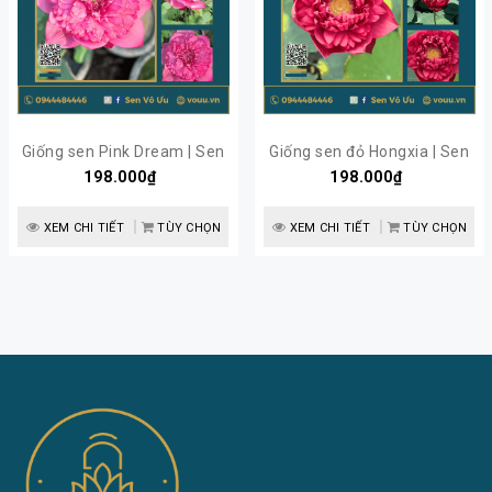
Giống sen Pink Dream | Sen
Giống sen đỏ Hongxia | Sen
198.000₫
Vô Ưu
198.000₫
Vô Ưu
XEM CHI TIẾT
TÙY CHỌN
XEM CHI TIẾT
TÙY CHỌN