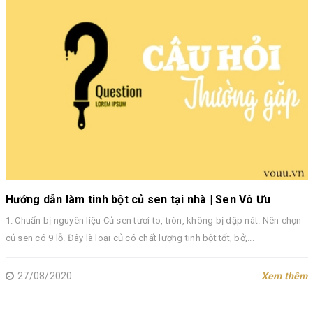
Hướng dẫn làm tinh bột củ sen tại nhà | Sen Vô Ưu
1. Chuẩn bị nguyên liệu Củ sen tươi to, tròn, không bị dập nát. Nên chọn
củ sen có 9 lỗ. Đây là loại củ có chất lượng tinh bột tốt, bở,...
27/08/2020
Xem thêm