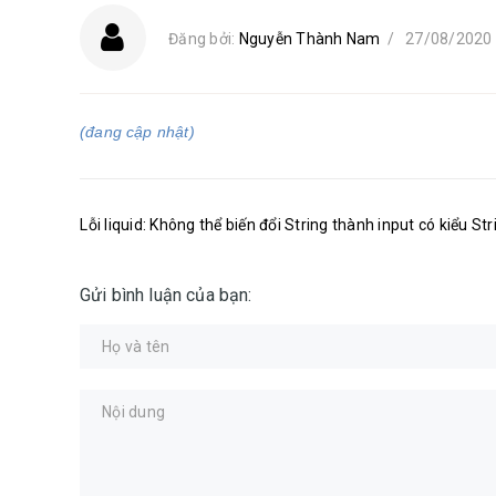
Đăng bởi:
Nguyễn Thành Nam
/
27/08/2020
(đang cập nhật)
Lỗi liquid: Không thể biến đổi String thành input có kiểu Str
Gửi bình luận của bạn: