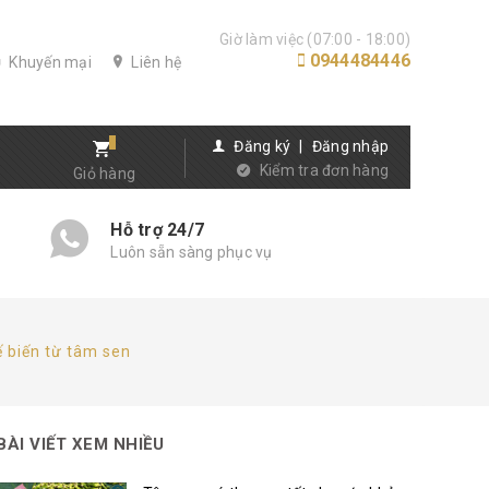
Giờ làm việc (07:00 - 18:00)
0944484446
Khuyến mại
Liên hệ
Đăng ký
|
Đăng nhập
Kiểm tra đơn hàng
Giỏ hàng
Hỗ trợ 24/7
Luôn sẵn sàng phục vụ
 biến từ tâm sen
BÀI VIẾT XEM NHIỀU