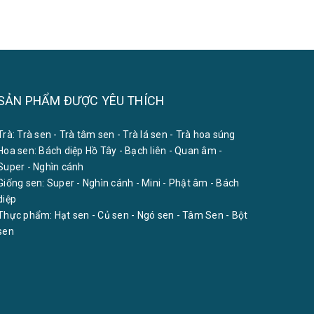
SẢN PHẨM ĐƯỢC YÊU THÍCH
Trà:
Trà sen
-
Trà tâm sen
-
Trà lá sen
-
Trà hoa súng
Hoa sen:
Bách diệp Hồ Tây
-
Bạch liên
-
Quan âm
-
Super
-
Nghìn cánh
Giống sen:
Super
-
Nghìn cánh
-
Mini
-
Phật âm
-
Bách
diệp
Thực phẩm:
Hạt sen
-
Củ sen
-
Ngó sen
-
Tâm Sen
-
Bột
sen