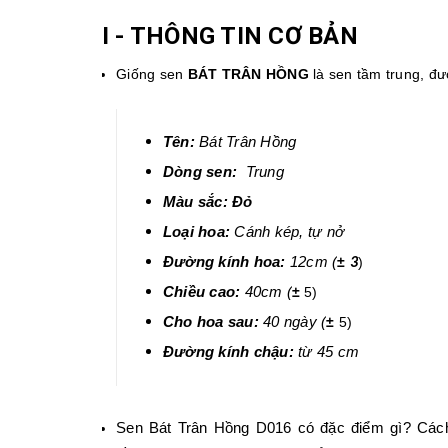
I - THÔNG TIN CƠ BẢN
Giống sen
BÁT TRÂN HỒNG
là sen tầm trung, đ
Tên:
Bát Trân Hồng
Dòng sen:
Trung
Màu sắc:
Đỏ
Loại hoa:
Cánh kép
,
tự nở
Đường kính hoa:
12cm
(
±
)
3
Chiều cao:
40cm
(
±
5)
Cho hoa sau:
40
ngày
(
±
5)
Đường kính chậu:
từ 4
5
cm
Sen Bát Trân Hồng D016 có đặc điểm gì? Cách