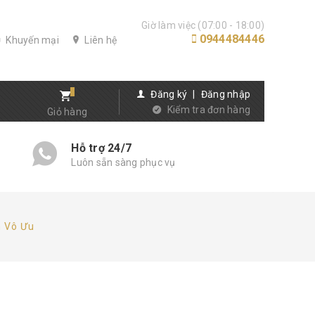
Giờ làm việc (07:00 - 18:00)
0944484446
Khuyến mại
Liên hệ
Đăng ký
|
Đăng nhập
Kiểm tra đơn hàng
Giỏ hàng
Hỗ trợ 24/7
Luôn sẵn sàng phục vụ
n Vô Ưu