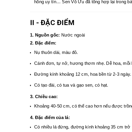
hồng uy tín… Sen Vô Ưu đã tổng hợp lại trong bà
II - ĐẶC ĐIỂM
1. Nguồn gốc:
Nước ngoài
2. Đặc điểm
:
Nụ thuôn dài
,
màu đỏ.
C
ánh đơn
,
tự nở, hương thơm
nhẹ. Dễ hoa, mỗi 
Đường kính khoảng
12
cm, hoa bền từ
2-3
ngày.
Có tạo đài, có tua và gạo sen, có hạt.
3. Chiều cao:
Khoảng 40-
50
cm, có thể cao hơn nếu được trồng
4. Đặc điểm của lá
:
Có nhiều lá đứng
,
đường kính khoảng
35
cm trở 