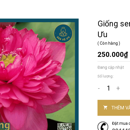
Giống se
Ưu
(
Còn hàng
)
250.000₫
Đang cập nhật
Số lượng:
-
+
THÊM V
Đặt mua 