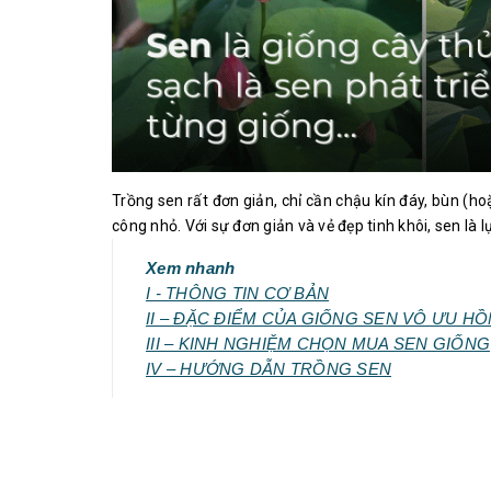
Trồng sen rất đơn giản, chỉ cần chậu kín đáy, bùn (
công nhỏ. Với sự đơn giản và vẻ đẹp tinh khôi, sen l
Xem nhanh
I - THÔNG TIN CƠ BẢN
II – ĐẶC ĐIỂM CỦA GIỐNG SEN VÔ ƯU 
III – KINH NGHIỆM CHỌN MUA SEN GIỐNG
IV – HƯỚNG DẪN TRỒNG SEN