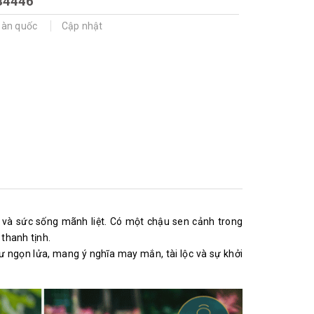
84446
oàn quốc
Cập nhật
ộ và sức sống mãnh liệt. Có một chậu sen cảnh trong
thanh tịnh.
ư ngọn lửa, mang ý nghĩa may mắn, tài lộc và sự khởi