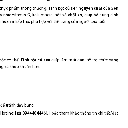
i thực phẩm thông thường.
Tinh bột củ sen nguyên chất
của Sen
như vitamin C, kali, magie, sắt và chất xơ, giúp bổ sung dinh
êu hóa và hấp thụ, phù hợp với thể trạng của người cao tuổi.
độc cơ thể.
Tinh bột củ sen
giúp làm mát gan, hỗ trợ chức năng
àng và khỏe khoắn hơn.
 để tránh đầy bụng.
Hotline: [☎
0944484446
]. Hoặc tham khảo thông tin chi tiết/đặt