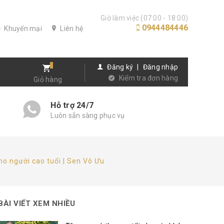
Giờ làm việc (07:00 - 18:00)
0944484446
Khuyến mại
Liên hệ
Đăng ký
|
Đăng nhập
Kiểm tra đơn hàng
Giỏ hàng
Hỗ trợ 24/7
Luôn sẵn sàng phục vụ
ho người cao tuổi | Sen Vô Ưu
BÀI VIẾT XEM NHIỀU