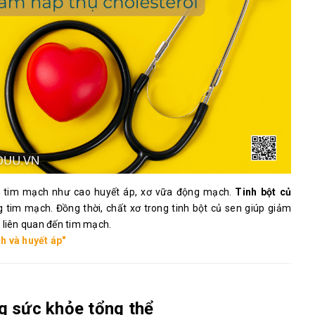
ề tim mạch như cao huyết áp, xơ vữa động mạch.
Tinh bột củ
g tim mạch. Đồng thời, chất xơ trong tinh bột củ sen giúp giảm
 liên quan đến tim mạch.
h và huyết áp"
g sức khỏe tổng thể