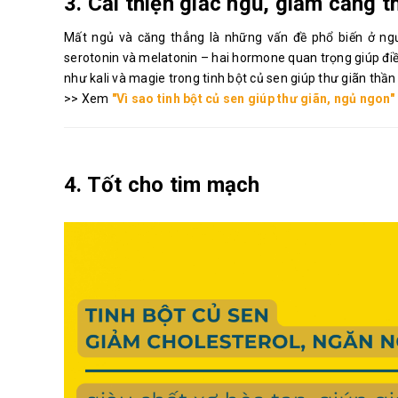
3. Cải thiện giấc ngủ, giảm căng 
Mất ngủ và căng thẳng là những vấn đề phổ biến ở ngư
serotonin và melatonin – hai hormone quan trọng giúp điều
như kali và magie trong tinh bột củ sen giúp thư giãn thần
>> Xem
"Vì sao tinh bột củ sen giúp thư giãn, ngủ ngon"
4. Tốt cho tim mạch