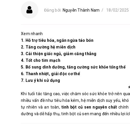
Đăng bởi:
Nguyễn Thành Nam
/
18/02/2025
Xem nhanh
1. Hỗ trợ tiêu hóa, ngăn ngừa táo bón
2. Tăng cường hệ miễn dịch
3. Cải thiện giấc ngủ, giảm căng thẳng
4. Tốt cho tim mạch
5. Bổ sung dinh dưỡng, tăng cường sức khỏe tổng thể
6. Thanh nhiệt, giải độc cơ thể
7. Lưu ý khi sử dụng
Khi tuổi tác tăng cao, việc chăm sóc sức khỏe trở nên qua
nhiều vấn đề như tiêu hóa kém, hệ miễn dịch suy yếu, khó
tự nhiên và an toàn,
tinh bột củ sen nguyên chất
chính
dưỡng và dễ hấp thụ, tinh bột củ sen mang đến nhiều lợi íc