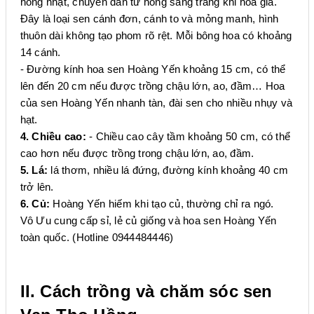
hồng nhạt, chuyển dần từ hồng sang trắng khi hoa già.
Đây là loại sen cánh đơn, cánh to và mỏng manh, hình
thuôn dài không tạo phom rõ rệt. Mỗi bông hoa có khoảng
14 cánh.
- Đường kính hoa sen Hoàng Yến khoảng 15 cm, có thể
lên đến 20 cm nếu được trồng chậu lớn, ao, đầm… Hoa
của sen Hoàng Yến nhanh tàn, đài sen cho nhiều nhụy và
hạt.
4. Chiều cao:
- Chiều cao cây tầm khoảng 50 cm, có thể
cao hơn nếu được trồng trong chậu lớn, ao, đầm.
5. Lá:
lá thơm, nhiều lá đứng, đường kính khoảng 40 cm
trở lên.
6. Củ:
Hoàng Yến hiếm khi tạo củ, thường chỉ ra ngó.
Vô Ưu cung cấp sỉ, lẻ củ giống và hoa sen Hoàng Yến
toàn quốc. (Hotline 0944484446)
II. Cách trồng và chăm sóc sen