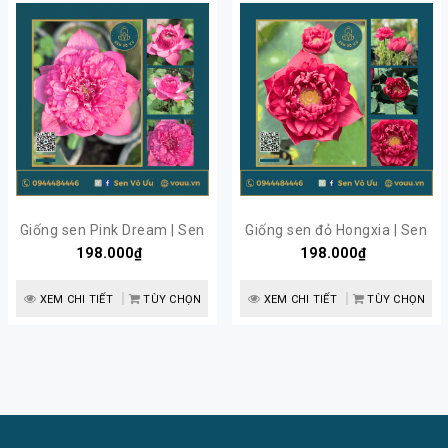
Giống sen Pink Dream | Sen
Giống sen đỏ Hongxia | Sen
198.000₫
Vô Ưu
198.000₫
Vô Ưu
XEM CHI TIẾT
TÙY CHỌN
XEM CHI TIẾT
TÙY CHỌN