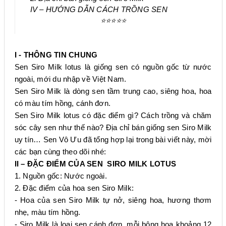
IV – HƯỚNG DẪN CÁCH TRỒNG SEN
⭐⭐⭐⭐⭐
I - THÔNG TIN CHUNG
Sen Siro Milk
lotus
là giống sen có nguồn gốc từ nước
ngoài, mới du nhập về Việt Nam.
Sen Siro Milk là dòng sen tầm trung cao, siêng hoa, hoa
có màu tím hồng, cánh đơn.
Sen Siro Milk lotus có đặc điểm gì? Cách trồng và chăm
sóc cây sen như thế nào? Địa chỉ bán giống sen Siro Milk
uy tín… Sen Vô Ưu đã tổng hợp lại trong bài viết này, mời
các bạn cùng theo dõi nhé:
II – ĐẶC ĐIỂM CỦA SEN SIRO MILK LOTUS
1. Nguồn gốc: Nước ngoài.
2. Đặc điểm của hoa sen Siro Milk:
- Hoa của sen Siro Milk tự nở, siêng hoa, hương thơm
nhẹ, màu tím hồng.
- Siro Milk là loại sen cánh đơn, mỗi bông hoa khoảng 12