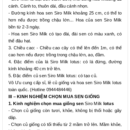
cánh. Cánh to, thuôn dài, đầu cánh nhọn.
- Đường kính hoa sen Siro Milk khoảng 25 cm, có thể to
hơn nếu được trồng chậu lớn… Hoa của sen Siro Milk
bền từ 2-3 ngày.
- Hoa sen Siro Milk có tạo đài, đài sen có màu xanh, có
thể đậu hạt.
3. Chiều cao: - Chiều cao cây có thể lên đến 1m, có thể
cao hơn nếu được trồng trong chậu lớn, ao, đầm.
4. Đặc điểm của lá Siro Milk lotus: có lá đứng, đường
kính khoảng 40 cm trở lên.
5. Đặc điểm củ sen Siro Milk lotus: có tạo củ.
Vô Ưu cung cấp sỉ, lẻ củ giống và hoa sen Siro Milk lotus
toàn quốc. (Hotline 0944484446)
III – KINH NGHIỆM CHỌN MUA SEN GIỐNG
1. Kinh nghiệm chọn mua giống sen
Siro Milk
lotus
Chọn củ giống còn tươi, khỏe, không bị thối hoặc gãy
-
dập.
- Chọn củ giống có tối thiểu từ 2 mầm trở lên. Mầm khỏe,