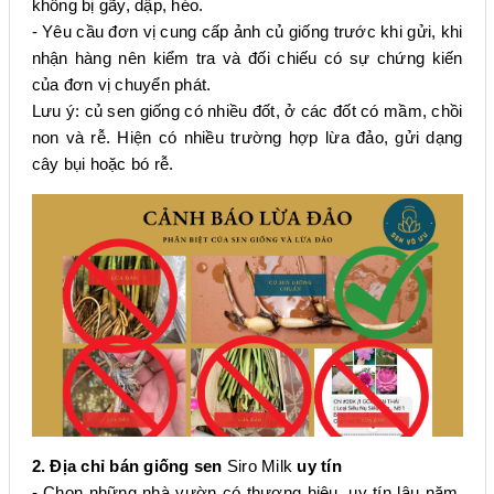
không bị gãy, dập, héo.
- Yêu cầu đơn vị cung cấp ảnh củ giống trước khi gửi, khi
nhận hàng nên kiểm tra và đối chiếu có sự chứng kiến
của đơn vị chuyển phát.
Lưu ý: củ sen giống có nhiều đốt, ở các đốt có mầm, chồi
non và rễ. Hiện có nhiều trường hợp lừa đảo, gửi dạng
cây bụi hoặc bó rễ.
2. Địa chỉ bán giống sen
Siro Milk
uy tín
- Chọn những nhà vườn có thương hiệu, uy tín lâu năm.