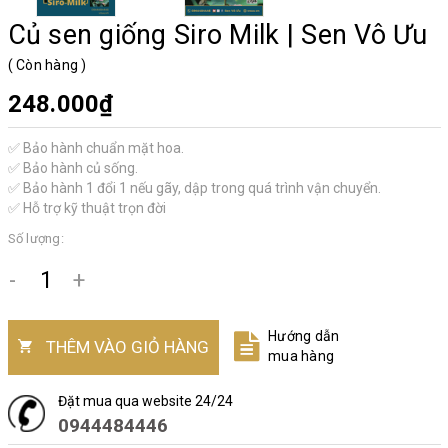
Củ sen giống Siro Milk | Sen Vô Ưu
(
Còn hàng
)
248.000₫
✅ Bảo hành chuẩn mặt hoa.
✅ Bảo hành củ sống.
✅ Bảo hành 1 đổi 1 nếu gãy, dập trong quá trình vận chuyển.
✅ Hỗ trợ kỹ thuật trọn đời
Số lượng:
-
+
Hướng dẫn
THÊM VÀO GIỎ HÀNG
mua hàng
Đặt mua qua website 24/24
0944484446