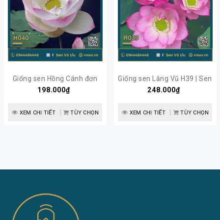
Giống sen Hồng Cánh đơn
Giống sen Lăng Vũ H39 | Sen
H40 | Sen Vô Ưu
198.000₫
248.000₫
Vô Ưu
XEM CHI TIẾT
TÙY CHỌN
XEM CHI TIẾT
TÙY CHỌN