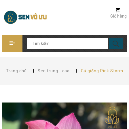
Giỏ hàng
Trang chủ
|
Sen trung - cao
|
Củ giống Pink Storm