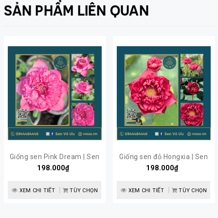
SẢN PHẨM LIÊN QUAN
Giống sen Pink Dream | Sen
Giống sen đỏ Hongxia | Sen
198.000₫
Vô Ưu
198.000₫
Vô Ưu
XEM CHI TIẾT
TÙY CHỌN
XEM CHI TIẾT
TÙY CHỌN