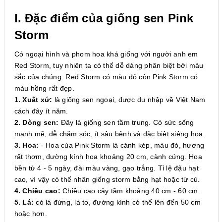
I. Đặc điểm của giống sen Pink
Storm
Có ngoại hình và phom hoa khá giống với người anh em
Red Storm, tuy nhiên ta có thể dễ dàng phân biệt bởi màu
sắc của chúng. Red Storm có màu đỏ còn Pink Storm có
màu hồng rất đẹp.
1. Xuất xứ:
là giống sen ngoại, được du nhập về Việt Nam
cách đây ít năm.
2. Dòng sen:
Đây là giống sen tầm trung. Có sức sống
mạnh mẽ, dễ chăm sóc, ít sâu bệnh và đặc biệt siêng hoa.
3. Hoa:
- Hoa của Pink Storm là cánh kép, màu đỏ, hương
rất thơm, đường kính hoa khoảng 20 cm, cành cứng. Hoa
bền từ 4 - 5 ngày, đài màu vàng, gạo trắng. Tỉ lệ đậu hạt
cao, vì vậy có thể nhân giống storm bằng hạt hoặc từ củ.
4. Chiều cao:
Chiều cao cây tầm khoảng 40 cm - 60 cm.
5. Lá:
có lá đứng, lá to, đường kính có thể lên đến 50 cm
hoặc hơn.