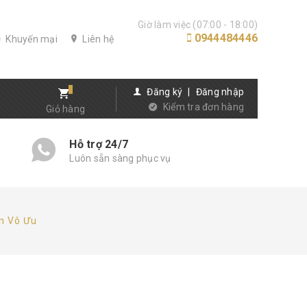
Giờ làm việc (07:00 - 18:00)
0944484446
Khuyến mại
Liên hệ
Đăng ký
|
Đăng nhập
Kiểm tra đơn hàng
Giỏ hàng
Hỗ trợ 24/7
Luôn sẵn sàng phục vụ
en Vô Ưu