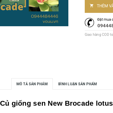
THÊM V
Đặt mua 
09444
Giao hàng COD t
MÔ TẢ SẢN PHẨM
BÌNH LUẬN SẢN PHẨM
Củ giống sen New Brocade lotu