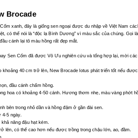
w Brocade
 Cốm xanh, đây là giống sen ngoại được du nhập về Việt Nam các
t, có thể nói là “độc lạ Bình Dương” vì màu sắc của chúng. Gọi l
đầu cánh lại tô màu hồng rất đẹp mắt.
hay Sen Cốm đã được Vô Ưu nghiên cứu và tổng hợp lại, mời các 
 khoảng 40 cm trở lên, New Brocade lotus phát triển tốt nếu được 
nhọn, đầu cánh chấm hồng.
ông hoa có khoảng 4-50 cánh. Hương thơm nhẹ, màu vàng phớt hồng
nh bên trong nhỏ dần và hồng đậm ở gần đài sen.
 4-5 ngày.
, khả năng đậu hạt kém.
ở lên, có thể cao hơn nếu được trồng trong chậu lớn, ao, đầm.
n.