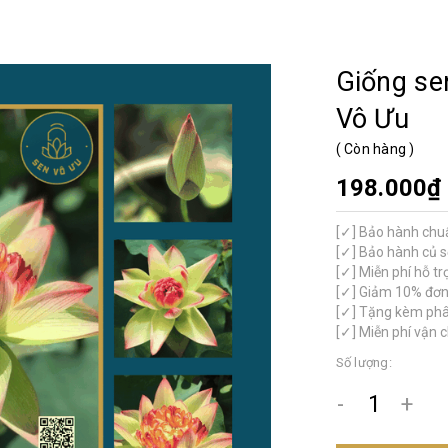
Giống se
Vô Ưu
(
Còn hàng
)
198.000₫
[✓] Bảo hành chu
[✓] Bảo hành củ s
[✓] Miễn phí hỗ trợ
[✓] Giảm 10% đơn 
[✓] Tặng kèm phân
[✓] Miễn phí vận 
Số lượng:
-
+