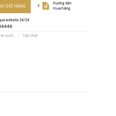
Hướng dẫn
ÀO GIỎ HÀNG
mua hàng
qua website 24/24
84446
oàn quốc
Cập nhật
s