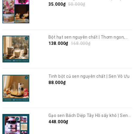
Sen Vô Ưu
35.000₫
50.000₫
Bột hạt sen nguyên chất | Thơm ngon,
giàu dinh dưỡng | Sen Vô Ưu
138.000₫
168.000₫
Tinh bột củ sen nguyên chất | Sen Vô Ưu
88.000₫
Gạo sen Bách Diệp Tây Hồ sấy khô | Sen
Vô Ưu
448.000₫