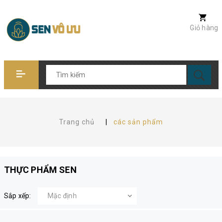
Giỏ hàng
Trang chủ
|
các sản phẩm
THỰC PHẨM SEN
Sắp xếp: