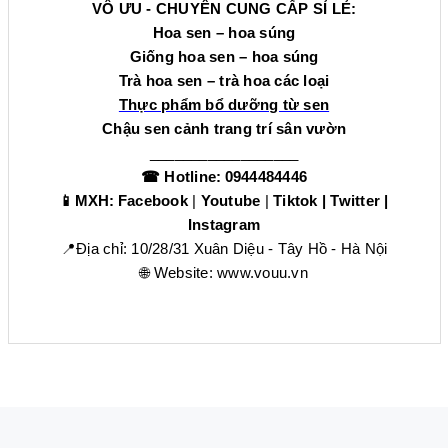
VÔ ƯU - CHUYÊN CUNG CẤP SỈ LẺ:
Hoa sen – hoa súng
Giống hoa sen – hoa súng
Trà hoa sen – trà hoa các loại
Thực phẩm bổ dưỡng từ sen
Chậu sen cảnh trang trí sân vườn
__________________
☎
Hotline:
0944484446
📱
MXH:
Facebook
|
Youtube
|
Tiktok
|
Twitter
|
Instagram
📍
Địa chỉ: 10/28/31 Xuân Diệu - Tây Hồ - Hà Nội
🌐
Website:
www.vouu.vn