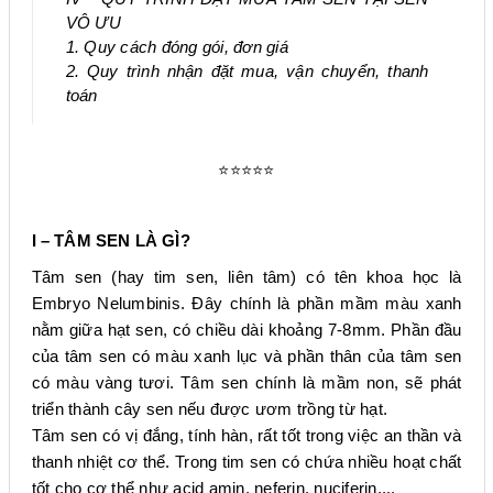
VÔ ƯU
1. Quy cách đóng gói, đơn giá
2. Quy trình nhận đặt mua, vận chuyển, thanh
toán
⭐⭐⭐⭐⭐
I – TÂM SEN LÀ GÌ?
Tâm sen (hay tim sen, liên tâm) có tên khoa học là
Embryo Nelumbinis. Đây chính là phần mầm màu xanh
nằm giữa hạt sen, có chiều dài khoảng 7-8mm. Phần đầu
của tâm sen có màu xanh lục và phần thân của tâm sen
có màu vàng tươi. Tâm sen chính là mầm non, sẽ phát
triển thành cây sen nếu được ươm trồng từ hạt.
Tâm sen có vị đắng, tính hàn, rất tốt trong việc an thần và
thanh nhiệt cơ thể. Trong tim sen có chứa nhiều hoạt chất
tốt cho cơ thể như acid amin, neferin, nuciferin,...