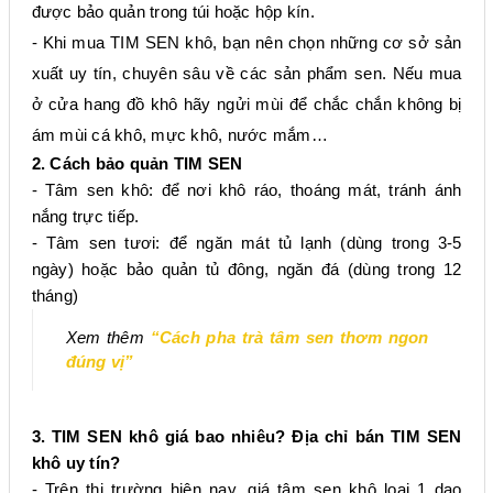
được bảo quản trong túi hoặc hộp kín.
- Khi mua TIM SEN khô, bạn nên chọn những cơ sở sản
xuất uy tín, chuyên sâu về các sản phẩm sen. Nếu mua
ở cửa hang đồ khô hãy ngửi mùi để chắc chắn không bị
ám mùi cá khô, mực khô, nước mắm…
2. Cách bảo quản TIM SEN
- Tâm sen khô: để nơi khô ráo, thoáng mát, tránh ánh
nắng trực tiếp.
- Tâm sen tươi: để ngăn mát tủ lạnh (dùng trong 3-5
ngày) hoặc bảo quản tủ đông, ngăn đá (dùng trong 12
tháng)
Xem thêm
“Cách pha trà tâm sen thơm ngon
đúng vị”
3. TIM SEN khô giá bao nhiêu? Địa chỉ bán TIM SEN
khô uy tín?
- Trên thị trường hiện nay, giá tâm sen khô loại 1 dao