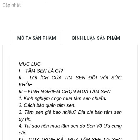
Cập nhật
MÔ TẢ SẢN PHẨM
BÌNH LUẬN SẢN PHẨM
MỤC LỤC
I – TÂM SEN LÀ GÌ?
II – LỢI ÍCH CỦA TIM SEN ĐỐI VỚI SỨC
KHỎE
III – KINH NGHIỆM CHỌN MUA TÂM SEN
1. Kinh nghiệm chọn mua tâm sen chuẩn.
2. Cách bảo quản tâm sen.
3. Tâm sen giá bao nhiêu? Địa chỉ bán tâm sen
uy tín.
4. Tại sao nên mua tâm sen do Sen Vô Ưu cung
cấp
IV – QUY TRÌNH ĐẶT MUA TÂM SEN TẠI SEN