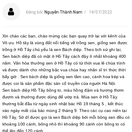
Đăng bởi:
Nguyễn Thành Nam
/
14/07/2022
Xin chào các bạn, chào mừng các bạn quay trở lại với kênh của
Vô ưu. Hồ tây là vùng đất nổi tiếng về trồng sen, giống sen được
trồng ở Hồ Tây chủ yếu là sen Bách diệp. Theo lịch sử ghi lại,
Sen bách diệp đã có mặt ở Hồ Tây cách đây ít nhất khoảng 400
năm. Văn hóa thưởng sen ở Hồ Tây có từ thời vua lê chúa trịnh
và được dành cho những bậc vua chúa hay nhân sĩ trí thức thời
bấy giờ . Sen bách diệp là giống sen tầm cao, cánh hoa kép và
được coi là sản phẩm đặc sản cổ truyền của người Hà Nội.
Sen bách diệp Hồ Tây bông to, màu hồng đậm và hương thơm
đượm và thường được dùng để ướp trà. Mùa sen ở Hồ Tây
thường bắt đầu từ ngày sinh nhật bác Hồ 19 tháng 5 , kết thúc
vào ngày mất của bác mùng 2 tháng 9. Theo các cụ cao niên tại
Hồ Tây, Sở dĩ được gọi là sen Bách diệp bởi mỗi bông sen đều có
khoảng 100 cánh, bông nhỏ thì khoảng 90 cánh còn bông to có
thể lên đến 120 cánh.