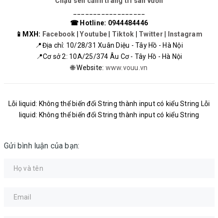
Chậu sen cảnh trang trí sân vườn
__________________
☎ Hotline: 0944484446
📱MXH:
Facebook
|
Youtube
|
Tiktok
|
Twitter
|
Instagram
📍Địa chỉ: 10/28/31 Xuân Diệu - Tây Hồ - Hà Nội
📍Cơ sở 2: 10A/25/374 Âu Cơ - Tây Hồ - Hà Nội
🌐 Website:
www.vouu.vn
Lỗi liquid: Không thể biến đổi String thành input có kiểu String Lỗi
liquid: Không thể biến đổi String thành input có kiểu String
Gửi bình luận của bạn: