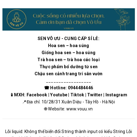
SEN VÔ ƯU - CUNG CẤP SỈ LẺ:
Hoa sen – hoa súng
Giống hoa sen – hoa súng
Trà hoa sen – trà hoa các loại
Thực phẩm bổ dưỡng từ sen
Chậu sen cảnh trang trí sân vườn
__________________
☎ Hotline:
0944484446
📱MXH:
Facebook
|
Youtube
|
Tiktok
|
Twitter
|
Instagram
📍Địa chỉ: 10/28/31 Xuân Diệu - Tây Hồ - Hà Nội
🌐 Website:
www.vouu.vn
Lỗi liquid: Không thể biến đổi String thành input có kiểu String Lỗi