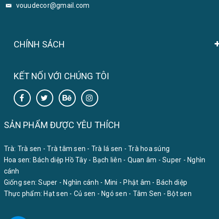
vouudecor@gmail.com
CHÍNH SÁCH
KẾT NỐI VỚI CHÚNG TÔI
SẢN PHẨM ĐƯỢC YÊU THÍCH
Trà:
Trà sen
-
Trà tâm sen
-
Trà lá sen
-
Trà hoa súng
Hoa sen:
Bách diệp Hồ Tây
-
Bạch liên
-
Quan âm
-
Super
-
Nghìn
cánh
Giống sen:
Super
-
Nghìn cánh
-
Mini
-
Phật âm
-
Bách diệp
Thực phẩm:
Hạt sen
-
Củ sen
-
Ngó sen
-
Tâm Sen
-
Bột sen