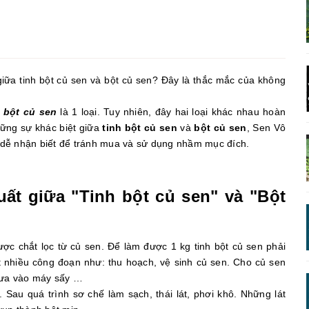
giữa tinh bột củ sen và bột củ sen? Đây là thắc mắc của không
h bột củ sen
là 1 loại. Tuy nhiên, đây hai loại khác nhau hoàn
hững sự khác biệt giữa
tinh bột củ sen
và
bột củ sen
, Sen Vô
ạn dễ nhận biết để tránh mua và sử dụng nhầm mục đích.
xuất giữa "Tinh bột củ sen" và "Bột
ợc chắt lọc từ củ sen. Để làm được 1 kg tinh bột củ sen phải
t nhiều công đoạn như: thu hoạch, vệ sinh củ sen. Cho củ sen
 đưa vào máy sấy …
Sau quá trình sơ chế làm sạch, thái lát, phơi khô. Những lát