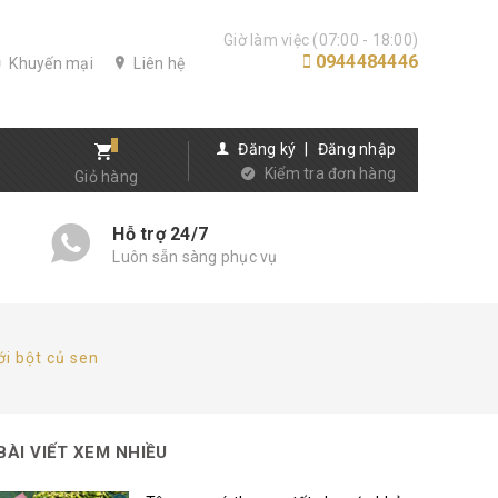
Giờ làm việc (07:00 - 18:00)
0944484446
Khuyến mại
Liên hệ
Đăng ký
|
Đăng nhập
Kiểm tra đơn hàng
Giỏ hàng
Hỗ trợ 24/7
Luôn sẵn sàng phục vụ
ới bột củ sen
BÀI VIẾT XEM NHIỀU