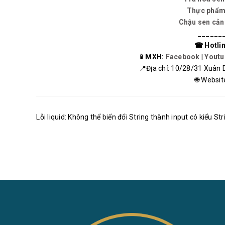
Thực phẩm 
Chậu sen cảnh
______
☎ Hotlin
📱MXH:
Facebook
|
Youtu
📍Địa chỉ: 10/28/31 Xuân D
🌐 Websit
Lỗi liquid: Không thể biến đổi String thành input có kiểu Str