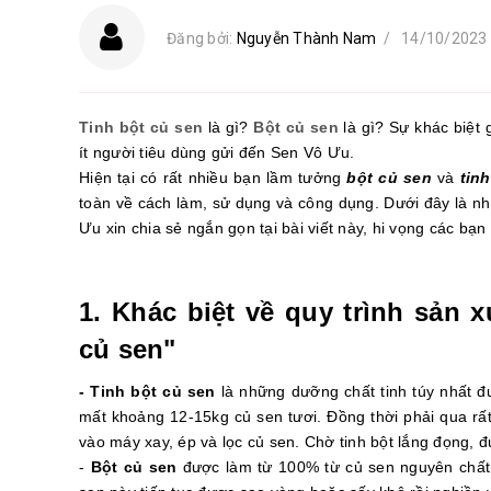
Đăng bởi:
Nguyễn Thành Nam
/
14/10/2023
Tinh bột củ sen
là gì?
Bột củ sen
là gì? Sự khác biệt 
ít người tiêu dùng gửi đến Sen Vô Ưu.
Hiện tại có rất nhiều bạn lầm tưởng
bột củ sen
và
tin
toàn về cách làm, sử dụng và công dụng. Dưới đây là n
Ưu xin chia sẻ ngắn gọn tại bài viết này, hi vọng các b
1. Khác biệt về quy trình sản 
củ sen"
- Tinh bột củ sen
là những dưỡng chất tinh túy nhất đư
mất khoảng 12-15kg củ sen tươi. Đồng thời phải qua rấ
vào máy xay, ép và lọc củ sen. Chờ tinh bột lắng đọng,
-
Bột củ sen
được làm từ 100% từ củ sen nguyên chất. 