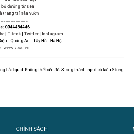
bổ dưỡng từ sen
 trang trí sân vườn
____________
e: 0944484446
be
|
Tiktok
|
Twitter
|
Instagram
iệu - Quảng An - Tây Hồ - Hà Nội
e:
www.vouu.vn
ing Lỗi liquid: Không thể biến đổi String thành input có kiểu String
CHÍNH SÁCH