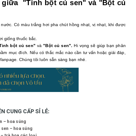
 giữa "Tinh bột củ sen" và "Bột củ
p nước. Có màu trắng hơi pha chút hồng nhạt, vị nhạt, khi được
ơi giống thuốc bắc.
Tinh bột củ sen"
và
"Bột củ sen".
Hi vọng sẽ giúp bạn phân
hầm mục đích. Nếu có thắc mắc nào cần tư vấn hoặc giải đáp,
 fanpage. Chúng tôi luôn sẵn sàng bạn nhé.
N CUNG CẤP SỈ LẺ:
n – hoa súng
 sen – hoa súng
– trà hoa các loại