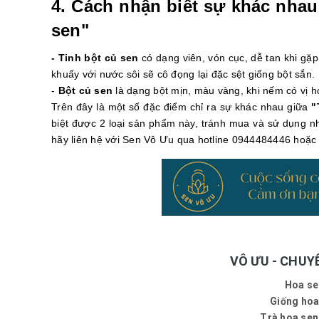
4. Cách nhận biết sự khác nhau
sen"
- Tinh bột củ sen
có dạng viên, vón cục, dễ tan khi gặ
khuấy với nước sôi sẽ cô đọng lại đặc sệt giống bột sắn.
-
Bột củ sen
là dạng bột mịn, màu vàng, khi nếm có vị h
Trên đây là một số đặc điểm chỉ ra sự khác nhau giữa
"
biệt được 2 loại sản phẩm này, tránh mua và sử dụng n
hãy liên hệ với Sen Vô Ưu qua hotline 0944484446 hoặc
VÔ ƯU - CHUYÊ
Hoa se
Giống hoa
Trà hoa sen 