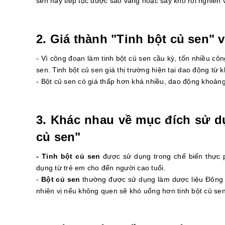
sen này tiếp tục được sao vàng hoặc sấy khô rồi nghiền 
2. Giá thành "Tinh bột củ sen" 
- Vì công đoạn làm tinh bột củ sen cầu kỳ, tốn nhiều cô
sen. Tinh bột củ sen giá thị trường hiện tại dao động từ
- Bột củ sen có giá thấp hơn khá nhiều, dao động khoả
3. Khác nhau về mục đích sử d
củ sen"
- Tinh bột củ sen
được sử dụng trong chế biến thực 
dụng từ trẻ em cho đến người cao tuổi.
-
Bột củ sen
thường được sử dụng làm dược liệu Đông Y,
nhiên vị nếu không quen sẽ khó uống hơn tinh bột củ sen