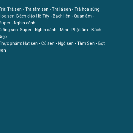
Trà:
Trà sen
-
Trà tâm sen
-
Trà lá sen
-
Trà hoa súng
Hoa sen:
Bách diệp Hồ Tây
-
Bạch liên
-
Quan âm
-
Super
-
Nghìn cánh
Giống sen:
Super
-
Nghìn cánh
-
Mini
-
Phật âm
-
Bách
diệp
Thực phẩm:
Hạt sen
-
Củ sen
-
Ngó sen
-
Tâm Sen
-
Bột
sen