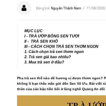
Đăng bởi:
Nguyễn Thành Nam
/
11/08/2020
MỤC LỤC
I - TRÀ ƯỚP BÔNG SEN TƯƠI
II - TRÀ SEN KHÔ
III - CÁCH CHỌN TRÀ SEN THƠM NGON
1. Cách chọn trà sen thơm ngon
2. Trà sen giá bao nhiêu?
3. Mua trà sen ở đâu?
Pha trà sen thế nào để hương vị được thơm ngon? Ph
không ít bạn thắc mắc gửi đến Sen Vô Ưu. Bài viết n
thức của các bậc tiền bối ở làng nghề Quảng An đối