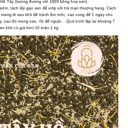
p Hồ Tây (tương đương với 1000 bông hoa sen).
sớm, tách lấy gạo sen để ướp với trà mạn thượng hạng. Cách
ó mang đi sao khô để tránh ẩm mốc, sao xong để 1 ngày cho
gày, sau đó mang sao, rồi để nguội… Quá trình lặp lại khoảng 7
sen khô có giá hơn 10 triệu 1 kg.