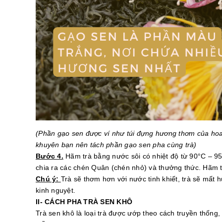
(Phần gạo sen được ví như túi đựng hương thơm của ho
khuyên bạn nên tách phần gạo sen pha cùng trà)
Bước 4.
Hãm trà bằng nước sôi có nhiệt độ từ 90°C – 95
chia ra các chén Quân (chén nhỏ) và thưởng thức. Hãm 
Chú ý:
Trà sẽ thơm hơn với nước tinh khiết, trà sẽ mất
kinh nguyệt.
II- CÁCH PHA TRÀ SEN KHÔ
Trà sen khô là loại trà được ướp theo cách truyền thốn