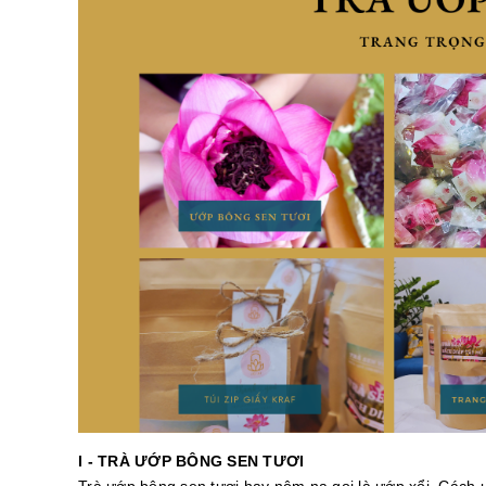
I - TRÀ ƯỚP BÔNG SEN TƯƠI
Trà ướp bông sen tươi hay nôm na gọi là ướp xổi. Cách