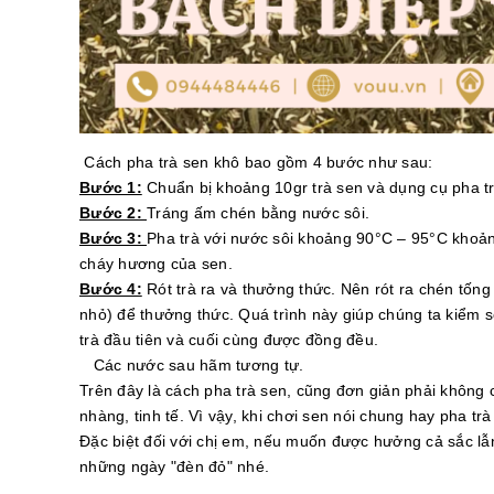
Cách pha trà sen khô bao gồm 4 bước như sau:
Bước 1:
Chuẩn bị khoảng 10gr trà sen và dụng cụ pha t
Bước 2:
Tráng ấm chén bằng nước sôi.
Bước 3:
Pha trà với nước sôi khoảng 90°C – 95°C khoản
cháy hương của sen.
Bước 4:
Rót trà ra và thưởng thức. Nên rót ra chén tống
nhỏ) để thưởng thức. Quá trình này giúp chúng ta kiểm s
trà đầu tiên và cuối cùng được đồng đều.
Các nước sau hãm tương tự.
Trên đây là cách pha trà sen, cũng đơn giản phải không 
nhàng, tinh tế. Vì vậy, khi chơi sen nói chung hay pha tr
Đặc biệt đối với chị em, nếu muốn được hưởng cả sắc lẫ
những ngày "đèn đỏ" nhé.