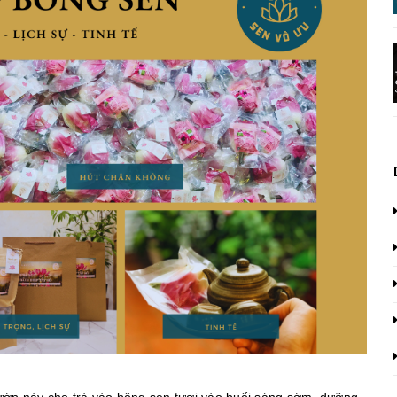
 ướp này cho trà vào bông sen tươi vào buổi sáng sớm, dưỡng