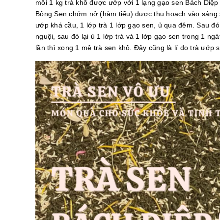
mỗi 1 kg trà khô được ướp với 1 lạng gạo sen Bách Diệ
Bông Sen chớm nở (hàm tiếu) được thu hoạch vào sáng 
ướp khá cầu, 1 lớp trà 1 lớp gạo sen, ủ qua đêm. Sau đ
nguội, sau đó lại ủ 1 lớp trà và 1 lớp gạo sen trong 1 n
lần thì xong 1 mẻ trà sen khô. Đây cũng là lí do trà ướp 