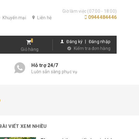
Giờ làm việc (07:00 - 18:00)
0944484446
Khuyến mại
Liên hệ
Đăng ký
|
Đăng nhập
Kiểm tra đơn hàng
Giỏ hàng
Hỗ trợ 24/7
Luôn sẵn sàng phục vụ
n
BÀI VIẾT XEM NHIỀU