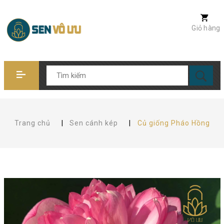
Giỏ hàng
Trang chủ
|
Sen cánh kép
|
Củ giống Pháo Hồng