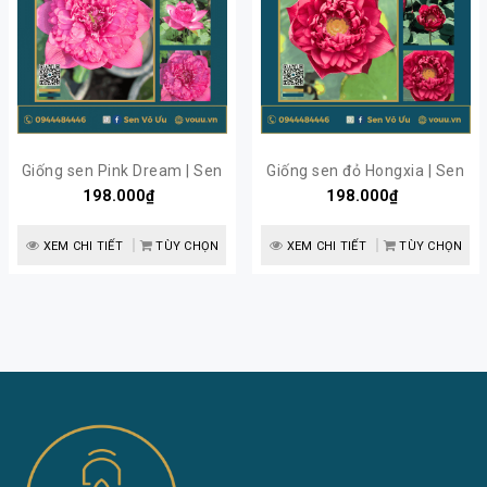
Giống sen Pink Dream | Sen
Giống sen đỏ Hongxia | Sen
198.000₫
Vô Ưu
198.000₫
Vô Ưu
XEM CHI TIẾT
TÙY CHỌN
XEM CHI TIẾT
TÙY CHỌN