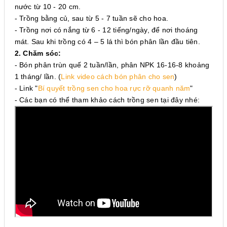
nước từ 10 - 20 cm.
- Trồng bằng củ, sau từ 5 - 7 tuần sẽ cho hoa.
- Trồng nơi có nắng từ 6 - 12 tiếng/ngày, để nơi thoáng
mát. Sau khi trồng có 4 – 5 lá thì bón phân lần đầu tiên.
2. Chăm sóc:
- Bón phân trùn quế 2 tuần/lần, phân NPK 16-16-8 khoảng
1 tháng/ lần. (
Link video cách bón phân cho sen
)
- Link
"
Bí quyết trồng sen cho hoa rực rỡ quanh năm
"
- Các bạn có thể tham khảo cách trồng sen tại đây nhé: