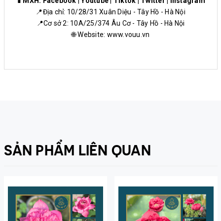
📱MXH:
Facebook
|
Youtube
|
Tiktok
|
Twitter
|
Instagram
📍Địa chỉ: 10/28/31 Xuân Diệu - Tây Hồ - Hà Nội
📍Cơ sở 2: 10A/25/374 Âu Cơ - Tây Hồ - Hà Nội
🌐 Website:
www.vouu.vn
SẢN PHẨM LIÊN QUAN