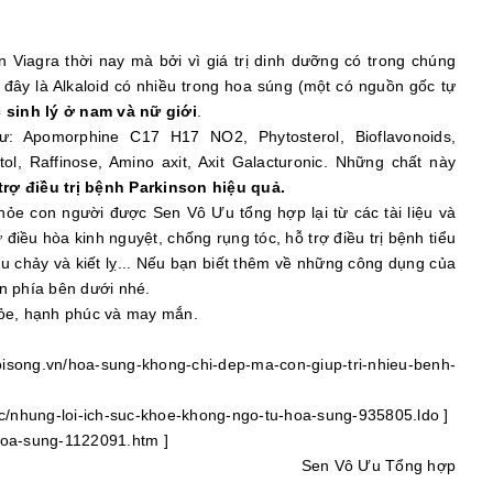
 Viagra thời nay mà bởi vì giá trị dinh dưỡng có trong chúng
đây là Alkaloid có nhiều trong hoa súng (một có nguồn gốc tự
c sinh lý ở nam và nữ giới
.
 Apomorphine C17 H17 NO2, Phytosterol, Bioflavonoids,
ol, Raffinose, Amino axit, Axit Galacturonic. Những chất này
trợ điều trị bệnh Parkinson hiệu quả.
khỏe con người được Sen Vô Ưu tổng hợp lại từ các tài liệu và
iều hòa kinh nguyệt, chống rụng tóc, hỗ trợ điều trị bệnh tiểu
êu chảy và kiết lỵ... Nếu bạn biết thêm về những công dụng của
ận phía bên dưới nhé.
hỏe, hạnh phúc và may mắn.
ng.vn/hoa-sung-khong-chi-dep-ma-con-giup-tri-nhieu-benh-
uc/nhung-loi-ich-suc-khoe-khong-ngo-tu-hoa-sung-935805.ldo ]
-hoa-sung-1122091.htm ]
Sen Vô Ưu Tổng hợp