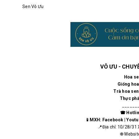
Sen Vô Ưu
VÔ ƯU - CHUYÊ
Hoa se
Giống hoa
Trà hoa sen 
Thực phẩ
______
☎ Hotlin
📱MXH:
Facebook
|
Youtu
📍Địa chỉ: 10/28/31 
🌐 Websit