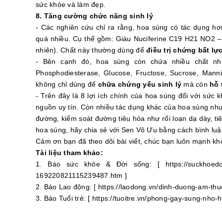
sức khỏe và làm đẹp.
8. Tăng cường chức năng sinh lý
- Các nghiên cứu chỉ ra rằng, hoa súng có tác dụng hơn
quá nhiều. Cụ thể gồm: Giàu Nuciferine C19 H21 NO2 – 
nhiên). Chất này thường dùng để
điều trị chứng bất lự
- Bên cạnh đó, hoa súng còn chứa nhiều chất như:
Phosphodiesterase, Glucose, Fructose, Sucrose, Mannit
không chỉ dùng để
chữa chứng yếu sinh lý
mà còn
hỗ 
- Trên đây là 8 lợi ích chính của hoa súng đối với sức 
nguồn uy tín. Còn nhiều tác dụng khác của hoa súng như đ
đường, kiểm soát đường tiêu hóa như rối loạn dạ dày, ti
hoa súng, hãy chia sẻ với Sen Vô Ưu bằng cách bình lu
Cảm ơn bạn đã theo dõi bài viết, chúc bạn luôn mạnh k
Tài liệu tham khảo:
1. Báo sức khỏe & Đời sống: [ https://suckhoedoiso
169220821115239487.htm ]
2. Báo Lao động: [ https://laodong.vn/dinh-duong-am-th
3. Báo Tuổi trẻ: [ https://tuoitre.vn/phong-gay-sung-nho