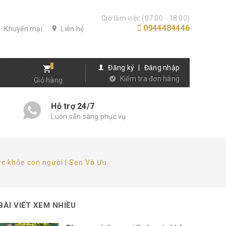
Giờ làm việc (07:00 - 18:00)
0944484446
Khuyến mại
Liên hệ
Đăng ký
|
Đăng nhập
Kiểm tra đơn hàng
Giỏ hàng
Hỗ trợ 24/7
Luôn sẵn sàng phục vụ
sức khỏe con người | Sen Vô Ưu
BÀI VIẾT XEM NHIỀU