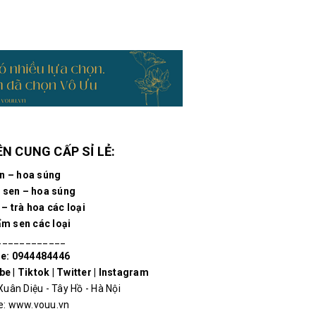
N CUNG CẤP SỈ LẺ:
n – hoa súng
 sen – hoa súng
– trà hoa các loại
m sen các loại
____________
e: 0944484446
be
|
Tiktok
|
Twitter
|
Instagram
Xuân Diệu - Tây Hồ - Hà Nội
e:
www.vouu.vn