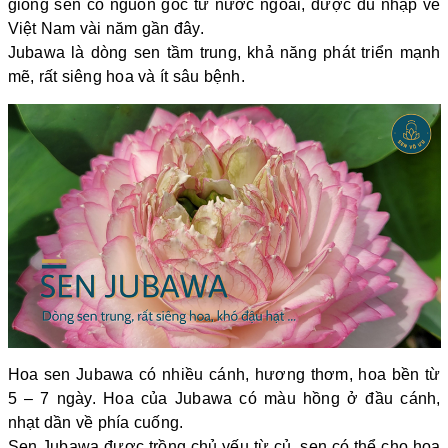
giống sen có nguồn gốc từ nước ngoài, được du nhập về
Việt Nam vài năm gần đây.
Jubawa là dòng sen tầm trung, khả năng phát triển mạnh
mẽ, rất siêng hoa và ít sâu bệnh.
Hoa sen Jubawa có nhiều cánh, hương thơm, hoa bền từ
5 – 7 ngày. Hoa của Jubawa có màu hồng ở đầu cánh,
nhạt dần về phía cuống.
Sen Jubawa được trồng chủ yếu từ củ, sen có thể cho hoa