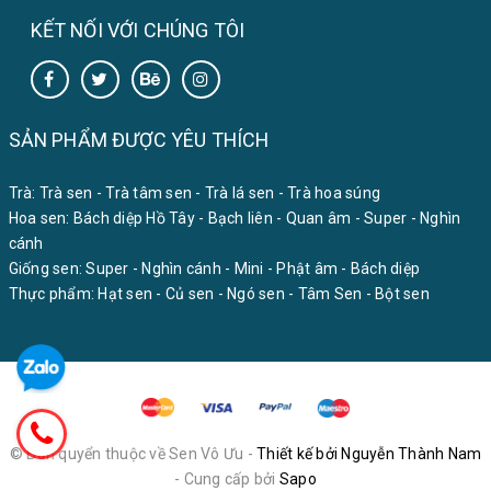
KẾT NỐI VỚI CHÚNG TÔI
SẢN PHẨM ĐƯỢC YÊU THÍCH
Trà:
Trà sen
-
Trà tâm sen
-
Trà lá sen
-
Trà hoa súng
Hoa sen:
Bách diệp Hồ Tây
-
Bạch liên
-
Quan âm
-
Super
-
Nghìn
cánh
Giống sen:
Super
-
Nghìn cánh
-
Mini
-
Phật âm
-
Bách diệp
Thực phẩm:
Hạt sen
-
Củ sen
-
Ngó sen
-
Tâm Sen
-
Bột sen
© Bản quyển thuộc về Sen Vô Ưu -
Thiết kế bởi Nguyễn Thành Nam
- Cung cấp bởi
Sapo