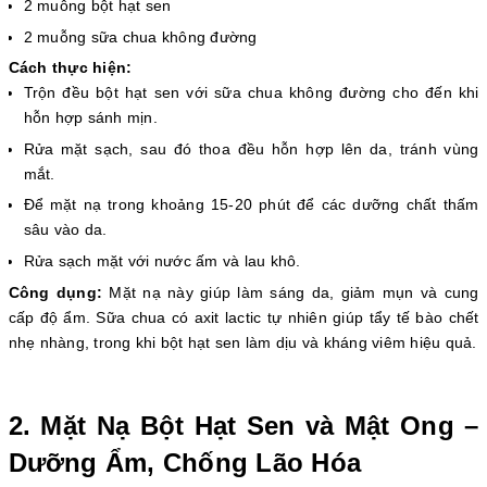
2 muỗng bột hạt sen
2 muỗng sữa chua không đường
Cách thực hiện:
Trộn đều bột hạt sen với sữa chua không đường cho đến khi
hỗn hợp sánh mịn.
Rửa mặt sạch, sau đó thoa đều hỗn hợp lên da, tránh vùng
mắt.
Để mặt nạ trong khoảng 15-20 phút để các dưỡng chất thấm
sâu vào da.
Rửa sạch mặt với nước ấm và lau khô.
Công dụng:
Mặt nạ này giúp làm sáng da, giảm mụn và cung
cấp độ ẩm. Sữa chua có axit lactic tự nhiên giúp tẩy tế bào chết
nhẹ nhàng, trong khi bột hạt sen làm dịu và kháng viêm hiệu quả.
2. Mặt Nạ Bột Hạt Sen và Mật Ong –
Dưỡng Ẩm, Chống Lão Hóa