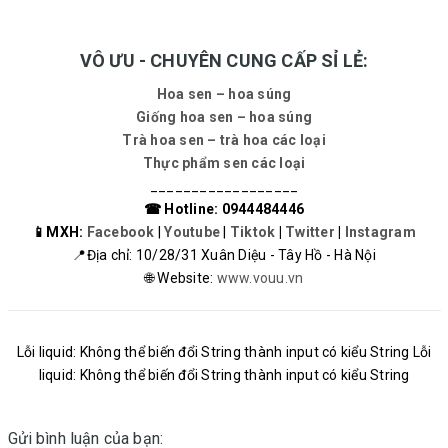
VÔ ƯU - CHUYÊN CUNG CẤP SỈ LẺ:
Hoa sen – hoa súng
Giống hoa sen – hoa súng
Trà hoa sen – trà hoa các loại
Thực phẩm sen các loại
__________________
☎ Hotline: 0944484446
📱MXH:
Facebook
|
Youtube
|
Tiktok
|
Twitter
|
Instagram
📍Địa chỉ: 10/28/31 Xuân Diệu - Tây Hồ - Hà Nội
🌐 Website:
www.vouu.vn
Lỗi liquid: Không thể biến đổi String thành input có kiểu String Lỗi
liquid: Không thể biến đổi String thành input có kiểu String
Gửi bình luận của bạn: