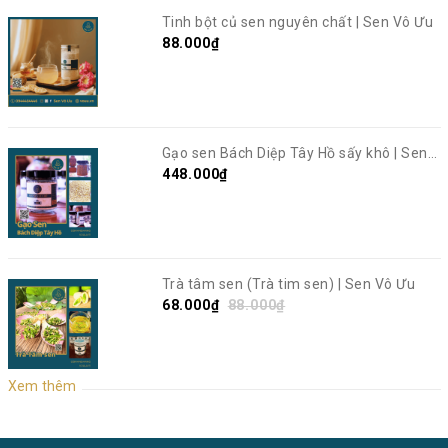
Tinh bột củ sen nguyên chất | Sen Vô Ưu
88.000₫
Gạo sen Bách Diệp Tây Hồ sấy khô | Sen
Vô Ưu
448.000₫
Trà tâm sen (Trà tim sen) | Sen Vô Ưu
68.000₫
88.000₫
Xem thêm