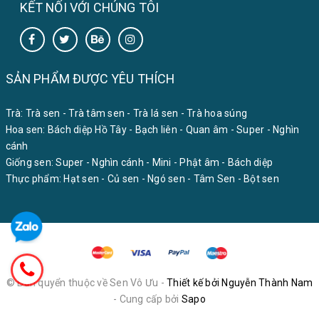
KẾT NỐI VỚI CHÚNG TÔI
SẢN PHẨM ĐƯỢC YÊU THÍCH
Trà:
Trà sen
-
Trà tâm sen
-
Trà lá sen
-
Trà hoa súng
Hoa sen:
Bách diệp Hồ Tây
-
Bạch liên
-
Quan âm
-
Super
-
Nghìn
cánh
Giống sen:
Super
-
Nghìn cánh
-
Mini
-
Phật âm
-
Bách diệp
Thực phẩm:
Hạt sen
-
Củ sen
-
Ngó sen
-
Tâm Sen
-
Bột sen
© Bản quyển thuộc về Sen Vô Ưu -
Thiết kế bởi Nguyễn Thành Nam
- Cung cấp bởi
Sapo