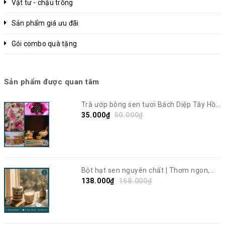
Vật tư - chậu trồng
Sản phẩm giá ưu đãi
Gói combo quà tặng
Sản phẩm được quan tâm
Trà ướp bông sen tươi Bách Diệp Tây Hồ |
Sen Vô Ưu
35.000₫
50.000₫
Bột hạt sen nguyên chất | Thơm ngon,
giàu dinh dưỡng | Sen Vô Ưu
138.000₫
168.000₫