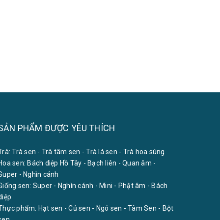
SẢN PHẨM ĐƯỢC YÊU THÍCH
Trà:
Trà sen
-
Trà tâm sen
-
Trà lá sen
-
Trà hoa súng
Hoa sen:
Bách diệp Hồ Tây
-
Bạch liên
-
Quan âm
-
Super
-
Nghìn cánh
Giống sen:
Super
-
Nghìn cánh
-
Mini
-
Phật âm
-
Bách
diệp
Thực phẩm:
Hạt sen
-
Củ sen
-
Ngó sen
-
Tâm Sen
-
Bột
sen