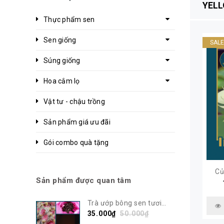
YEL
Thực phẩm sen
Sen giống
SAL
Súng giống
Hoa cắm lọ
Vật tư - chậu trồng
Sản phẩm giá ưu đãi
Gói combo quà tặng
Củ
Sản phẩm được quan tâm
Trà ướp bông sen tươi
Bách Diệp Tây Hồ | Sen Vô
35.000₫
50.000₫
Ưu