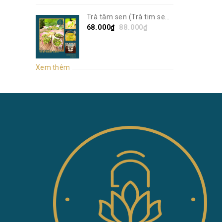
Trà tâm sen (Trà tim sen)
| Sen Vô Ưu
68.000₫
88.000₫
Xem thêm