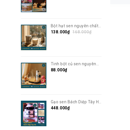
Bột hạt sen nguyên chất |
Thơm ngon, giàu dinh
138.000₫
168.000₫
dưỡng | Sen Vô Ưu
Tinh bột củ sen nguyên
chất | Sen Vô Ưu
88.000₫
Gạo sen Bách Diệp Tây Hồ
sấy khô | Sen Vô Ưu
448.000₫