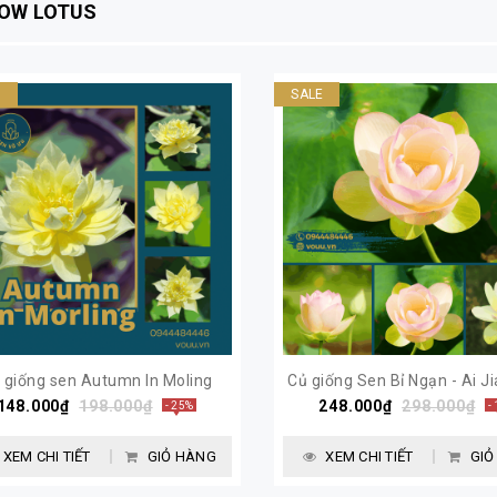
LOW LOTUS
E
SALE
 giống sen Autumn In Moling
Củ giống Sen Bỉ Ngạn - Ai J
148.000₫
Lotus | Sen Vô Ưu
198.000₫
248.000₫
lotus | Sen Vô Ưu
298.000₫
- 25%
-
XEM CHI TIẾT
GIỎ HÀNG
XEM CHI TIẾT
GIỎ