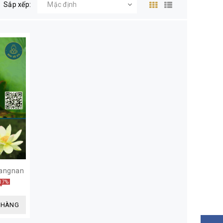
Sắp xếp:
iangnan
 17%
 HÀNG