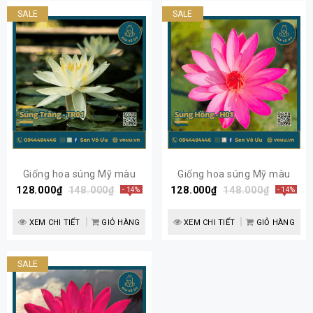
SALE
SALE
Giống hoa súng Mỹ màu
Giống hoa súng Mỹ màu
128.000₫
trắng TR01 | Sen Vô Ưu
148.000₫
128.000₫
Hồng H01 | Sen Vô Ưu
148.000₫
- 14%
- 14%
XEM CHI TIẾT
GIỎ HÀNG
XEM CHI TIẾT
GIỎ HÀNG
SALE