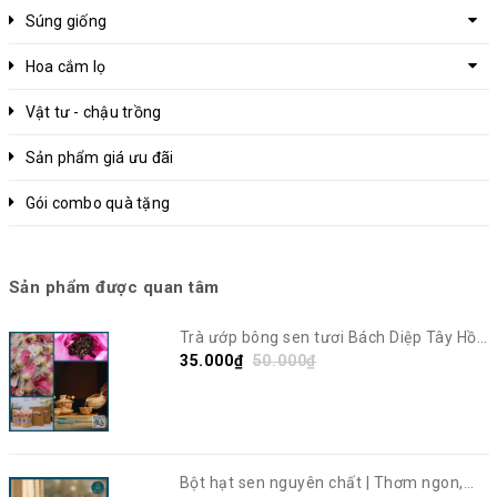
Súng giống
Hoa cắm lọ
Vật tư - chậu trồng
Sản phẩm giá ưu đãi
Gói combo quà tặng
Sản phẩm được quan tâm
Trà ướp bông sen tươi Bách Diệp Tây Hồ |
Sen Vô Ưu
35.000₫
50.000₫
Bột hạt sen nguyên chất | Thơm ngon,