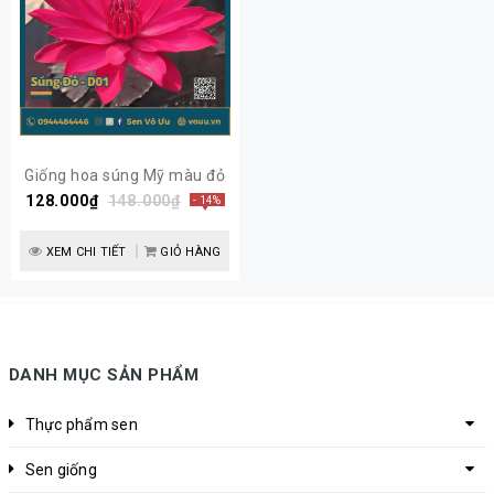
Giống hoa súng Mỹ màu đỏ
128.000₫
D01 | Sen Vô Ưu
148.000₫
- 14%
XEM CHI TIẾT
GIỎ HÀNG
DANH MỤC SẢN PHẨM
Thực phẩm sen
Sen giống