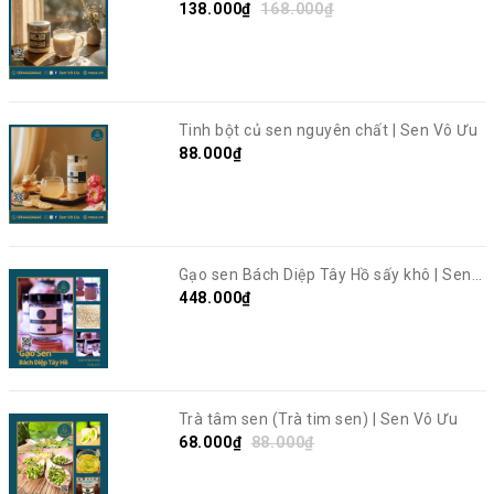
giàu dinh dưỡng | Sen Vô Ưu
138.000₫
168.000₫
Tinh bột củ sen nguyên chất | Sen Vô Ưu
88.000₫
Gạo sen Bách Diệp Tây Hồ sấy khô | Sen
Vô Ưu
448.000₫
Trà tâm sen (Trà tim sen) | Sen Vô Ưu
68.000₫
88.000₫