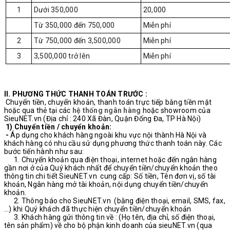
1
Dưới 350,000
20,000
Từ 350,000 đến 750,000
Miễn phí
2
Từ 750,000 đến 3,500,000
Miễn phí
3
3,500,000 trở lên
Miễn phí
II. PHƯƠNG THỨC THANH TOÁN TRƯỚC :
Chuyển tiền, chuyển khoản, thanh toán trực tiếp bằng tiền mặt
hoặc qua thẻ tại các
hệ thống ngân hàng
hoặc showroom của
SieuNET.vn (Địa chỉ : 240 Xã Đàn, Quận Đống Đa, TP Hà Nội)
1) Chuyển tiền / chuyển khoản:
-
Áp dụng cho khách hàng ngoài khu vực nội thành Hà Nội và
khách hàng có nhu cầu sử dụng phương thức thanh toán này. Các
bước tiến hành như sau:
1. Chuyển khoản qua điện thoại, internet hoặc đến ngân hàng
gần nơi ở của Quý khách nhất để chuyển tiền/chuyển khoản theo
thông tin chi tiết SieuNET.vn cung cấp: Số tiền, Tên đơn vị, số tài
khoản, Ngân hàng mở tài khoản, nội dụng chuyển tiền/chuyển
khoản.
2. Thông báo cho SieuNET.vn (bằng điện thoại, email, SMS, fax,
...) khi Quý khách đã thực hiện chuyển tiền/chuyển khoản
3. Khách hàng gửi thông tin về : (Họ tên, địa chỉ, số điện thoại,
tên sản phẩm) về cho bộ phận kinh doanh của sieuNET.vn (qua