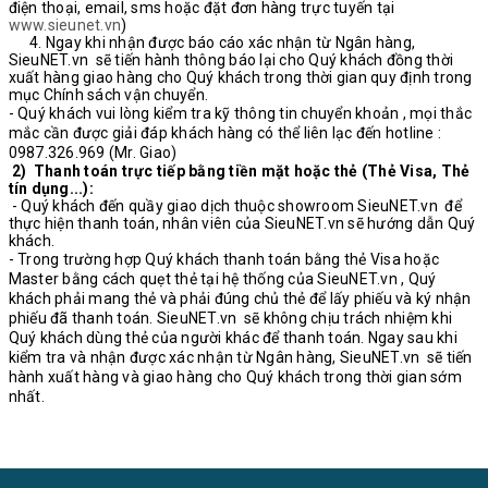
điện thoại, email, sms hoặc đặt đơn hàng trực tuyến tại
www.sieunet.vn
)
4. Ngay khi nhận được báo cáo xác nhận từ Ngân hàng,
SieuNET.vn sẽ tiến hành thông báo lại cho Quý khách đồng thời
xuất hàng giao hàng cho Quý khách trong thời gian quy định trong
mục Chính sách vận chuyển.
- Quý khách vui lòng kiểm tra kỹ thông tin chuyển khoản , mọi thắc
mắc cần được giải đáp khách hàng có thể liên lạc đến hotline :
0987.326.969 (Mr. Giao)
2) Thanh toán trực tiếp bằng tiền mặt hoặc thẻ (Thẻ Visa, Thẻ
tín dụng...):
- Quý khách đến quầy giao dịch thuộc showroom SieuNET.vn để
thực hiện thanh toán, nhân viên của SieuNET.vn sẽ hướng dẫn Quý
khách.
- Trong trường hợp Quý khách thanh toán bằng thẻ Visa hoặc
Master bằng cách quẹt thẻ tại hệ thống của SieuNET.vn , Quý
khách phải mang thẻ và phải đúng chủ thẻ để lấy phiếu và ký nhận
phiếu đã thanh toán. SieuNET.vn sẽ không chịu trách nhiệm khi
Quý khách dùng thẻ của người khác để thanh toán. Ngay sau khi
kiểm tra và nhận được xác nhận từ Ngân hàng, SieuNET.vn sẽ tiến
hành xuất hàng và giao hàng cho Quý khách trong thời gian sớm
nhất.