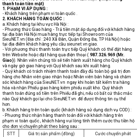
thanh toán tiền mặt)
1. PHẠM VI ÁP DỤNG :
- Khách hàng trên phạm vi toàn quốc .
2. KHÁCH HÀNG TOÀN QUỐC :
a. Khách hàng tại khu vực Hà Nội :
- Phương thức Giao hàng - Trả tiền mặt áp dụng đối với khách hàng
tại địa bàn Hà Nội mua hàng trực tiếp tại Showroom của
SieuNET.vn (Địa chỉ : 240 Xã Đàn, Quận Đống Đa, TP Hà Nội) hoặc
tại địa điểm khách hàng yêu cầu sieunet.vn giao.
- Với phương thức thanh toán trực tiếp Quý khách có thể đặt hàng
trên Website hoặc đặt hàng qua điện thoại (
987.326.969 (Mr.
Giao)
). Nhân viên chúng tôi sẽ tiến hành xuất hàng cho Quý khách
và ngày giờ giao hàng với Quý khách sau khi xuất hàng.
- Quý khách có trách nhiệm thanh toán đầy đủ toàn bộ giá trị đơn
hàng cho Nhân viên giao nhận hoặc Nhân viên bán hàng và chăm
sóc khách hàng của SieuNET.vn ngay khi hoàn tất kiểm tra hàng
hóa và nhận Phiếu giao hàng kiêm phiếu xuất kho. Quý khách
thanh toán đúng số tiền trên Phiếu đã ghi, nếu có bất cứ thắc mắc
nào Quý khách gọi lại cho SieuNET.vn để được thông tin cụ thể
hơn.
b. Khách hàng trên toàn quốc (khách hàng sử dụng dịch vụ COD) :
- Phương thức nhận hàng thanh toán đối với khách hàng trên
phạm vi toàn quốc , khách hàng vui lòng tính thêm cước thu tiền hộ
cho đơn vị chuyển phát theo bảng sau :
STT
Giá trị sản phẩm (đồng)
Cước chuyển phát