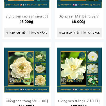
Giống sen cao sản siêu củ |
Giống sen Mặt Bằng Ba Vì
Sen Vô Ưu
48.000₫
siêu hạt | Sen Vô Ưu
68.000₫
XEM CHI TIẾT
GIỎ HÀNG
XEM CHI TIẾT
TÙY CHỌN
Giống sen trắng SVU-T06 |
Giống sen trắng SVU-T11 |