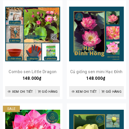
Combo sen Little Dragon
Củ giống sen mini Hạc Đỉnh
148.000₫
siêu hoa
Hồng | Sen Vô Ưu
148.000₫
XEM CHI TIẾT
GIỎ HÀNG
XEM CHI TIẾT
GIỎ HÀNG
SALE