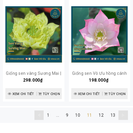
Giống sen vàng Sương Mai |
Giống sen Vô Ưu hồng cánh
298.000₫
Sen Vô Ưu
đơn | Sen Vô Ưu
198.000₫
XEM CHI TIẾT
TÙY CHỌN
XEM CHI TIẾT
TÙY CHỌN
1
...
9
10
11
12
13