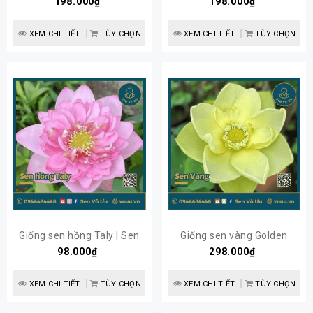
198.000₫
Sen Vô Ưu
198.000₫
Sen Vô Ưu
XEM CHI TIẾT
TÙY CHỌN
XEM CHI TIẾT
TÙY CHỌN
Giống sen hồng Taly | Sen
Giống sen vàng Golden
98.000₫
Vô Ưu
Moonight | Sen Vô Ưu
298.000₫
XEM CHI TIẾT
TÙY CHỌN
XEM CHI TIẾT
TÙY CHỌN