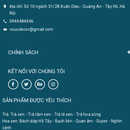
Địa chỉ: Số 10 ngách 31/28 Xuân Diệu - Quảng An - Tây Hồ, Hà
Nội
0944484446
vouudecor@gmail.com
CHÍNH SÁCH
KẾT NỐI VỚI CHÚNG TÔI
SẢN PHẨM ĐƯỢC YÊU THÍCH
Trà:
Trà sen
-
Trà tâm sen
-
Trà lá sen
-
Trà hoa súng
Hoa sen:
Bách diệp Hồ Tây
-
Bạch liên
-
Quan âm
-
Super
-
Nghìn
cánh