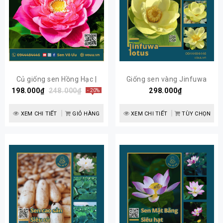
Củ giống sen Hồng Hạc |
Giống sen vàng Jinfuwa
198.000₫
Sen Vô Ưu
248.000₫
Lotus | Sen Vô Ưu
298.000₫
- 20%
XEM CHI TIẾT
GIỎ HÀNG
XEM CHI TIẾT
TÙY CHỌN