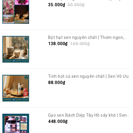
Sen Vô Ưu
35.000₫
50.000₫
Bột hạt sen nguyên chất | Thơm ngon,
giàu dinh dưỡng | Sen Vô Ưu
138.000₫
168.000₫
Tinh bột củ sen nguyên chất | Sen Vô Ưu
88.000₫
Gạo sen Bách Diệp Tây Hồ sấy khô | Sen
Vô Ưu
448.000₫