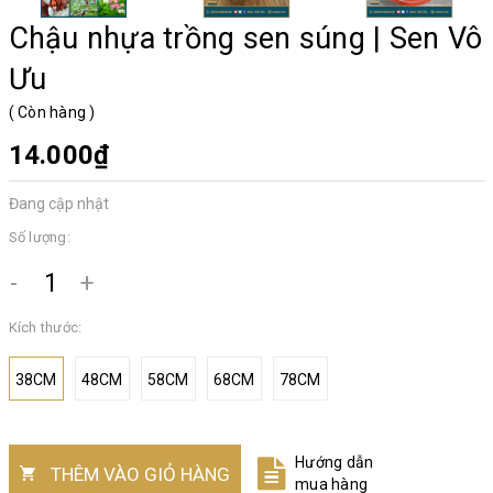
Chậu nhựa trồng sen súng | Sen Vô
Ưu
(
Còn hàng
)
14.000₫
Đang cập nhật
Số lượng:
-
+
Kích thước:
38CM
48CM
58CM
68CM
78CM
Hướng dẫn
THÊM VÀO GIỎ HÀNG
mua hàng