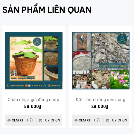
SẢN PHẨM LIÊN QUAN
Chậu nhựa giả đồng nhập
Đất - bùn trồng sen súng
khẩu | Sen Vô Ưu
58.000₫
2kg | Sen Vô Ưu
28.000₫
XEM CHI TIẾT
TÙY CHỌN
XEM CHI TIẾT
TÙY CHỌN