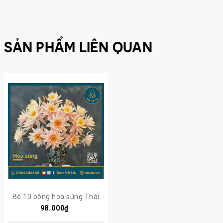
SẢN PHẨM LIÊN QUAN
Bó 10 bông hoa súng Thái
màu cá Hồi
98.000₫