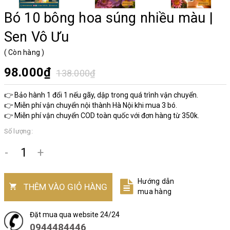
Bó 10 bông hoa súng nhiều màu |
Sen Vô Ưu
(
Còn hàng
)
98.000₫
138.000₫
👉 Bảo hành 1 đổi 1 nếu gãy, dập trong quá trình vận chuyển.
👉 Miễn phí vận chuyển nội thành Hà Nội khi mua 3 bó.
👉 Miễn phí vận chuyển COD toàn quốc với đơn hàng từ 350k.
Số lượng:
-
+
Hướng dẫn
THÊM VÀO GIỎ HÀNG
mua hàng
Đặt mua qua website 24/24
0944484446