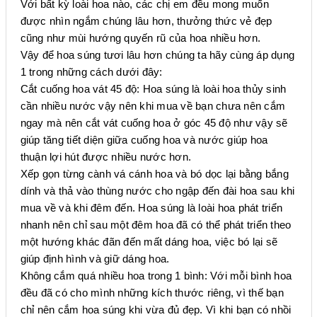
Với bất kỳ loài hoa nào, các chị em đều mong muốn
được nhìn ngắm chúng lâu hơn, thưởng thức vẻ đẹp
cũng như mùi hướng quyến rũ của hoa nhiều hơn.
Vậy để hoa súng tươi lâu hơn chúng ta hãy cùng áp dụng
1 trong những cách dưới đây:
Cắt cuống hoa vát 45 độ: Hoa súng là loài hoa thủy sinh
cần nhiều nước vậy nên khi mua về bạn chưa nên cắm
ngay mà nên cắt vát cuống hoa ở góc 45 độ như vậy sẽ
giúp tăng tiết diện giữa cuống hoa và nước giúp hoa
thuận lợi hút được nhiều nước hơn.
Xếp gọn từng cành vá cánh hoa và bó dọc lại bằng bắng
dính và thả vào thùng nước cho ngập đến đài hoa sau khi
mua về và khi đêm đến. Hoa súng là loài hoa phát triển
nhanh nên chỉ sau một đêm hoa đã có thể phát triển theo
một hướng khác đãn đến mất dáng hoa, việc bó lại sẽ
giúp định hình và giữ dáng hoa.
Không cắm quá nhiều hoa trong 1 bình: Với mỗi bình hoa
đều đã có cho mình những kích thước riêng, vì thế bạn
chỉ nên cắm hoa súng khi vừa đủ đẹp. Vì khi bạn có nhồi