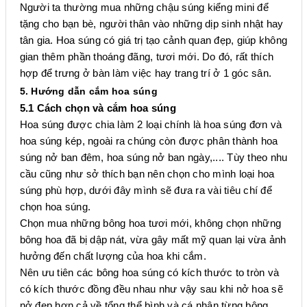
Người ta thường mua những chậu súng kiểng mini để
tặng cho bạn bè, người thân vào những dịp sinh nhật hay
tân gia. Hoa súng có giá trị tạo cảnh quan đẹp, giúp không
gian thêm phần thoáng đãng, tươi mới. Do đó, rất thích
hợp để trưng ở bàn làm việc hay trang trí ở 1 góc sân.
5. Hướng dẫn cắm hoa súng
5.1 Cách chọn và cắm hoa súng
Hoa súng được chia làm 2 loại chính là hoa súng đơn và
hoa súng kép, ngoài ra chúng còn được phân thành hoa
súng nở ban đêm, hoa súng nở ban ngày,.... Tùy theo nhu
cầu cũng như sở thích bạn nên chọn cho mình loại hoa
súng phù hợp, dưới đây mình sẽ đưa ra vài tiêu chí để
chọn hoa súng.
Chọn mua những bông hoa tươi mới, không chọn những
bông hoa đã bị dập nát, vừa gây mất mỹ quan lại vừa ảnh
hưởng đến chất lượng của hoa khi cắm.
Nên ưu tiên các bông hoa súng có kích thước to tròn và
có kích thước đồng đều nhau như vậy sau khi nở hoa sẽ
nở đẹp hơn cả về tổng thể bình và cá nhân từng bông