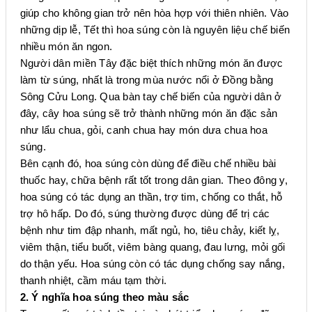
giúp cho không gian trở nên hòa hợp với thiên nhiên. Vào
những dịp lễ, Tết thì hoa súng còn là nguyên liệu chế biến
nhiều món ăn ngon.
Người dân miền Tây đặc biệt thích những món ăn được
làm từ súng, nhất là trong mùa nước nổi ở Đồng bằng
Sông Cửu Long. Qua bàn tay chế biến của người dân ở
đây, cây hoa súng sẽ trở thành những món ăn đặc sản
như lẩu chua, gỏi, canh chua hay món dưa chua hoa
súng.
Bên cạnh đó, hoa súng còn dùng để điều chế nhiều bài
thuốc hay, chữa bệnh rất tốt trong dân gian. Theo đông y,
hoa súng có tác dụng an thần, trợ tim, chống co thắt, hỗ
trợ hô hấp. Do đó, súng thường được dùng để trị các
bệnh như tim đập nhanh, mất ngủ, ho, tiêu chảy, kiết lỵ,
viêm thận, tiểu buốt, viêm bàng quang, đau lưng, mỏi gối
do thận yếu. Hoa súng còn có tác dụng chống say nắng,
thanh nhiệt, cầm máu tạm thời.
2. Ý nghĩa hoa súng theo màu sắc