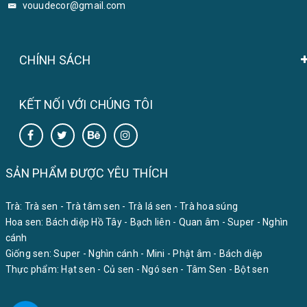
vouudecor@gmail.com
CHÍNH SÁCH
KẾT NỐI VỚI CHÚNG TÔI
SẢN PHẨM ĐƯỢC YÊU THÍCH
Trà:
Trà sen
-
Trà tâm sen
-
Trà lá sen
-
Trà hoa súng
Hoa sen:
Bách diệp Hồ Tây
-
Bạch liên
-
Quan âm
-
Super
-
Nghìn
cánh
Giống sen:
Super
-
Nghìn cánh
-
Mini
-
Phật âm
-
Bách diệp
Thực phẩm:
Hạt sen
-
Củ sen
-
Ngó sen
-
Tâm Sen
-
Bột sen