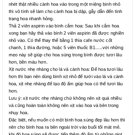
nhét thật nhiều cành hoa vào trong một miệng bình nhỏ
thì vô tình sẽ làm cho cành hoa bị dập, gẫy dẫn đến tình
trạng hoa nhanh hỏng.
Thả 2 viên aspirin vào bình cắm hoa: Sau khi cắm hoa
xong bạn hãy thả vào bình 2 viên aspirin đã được nghiền
nhỏ vào. Có thể thay thế bằng 1 thìa cafe nước cốt
chanh, 1 thìa đường, hoặc 5 viên thuốc B1…..với những
mẹo này sẽ giúp cho hoa súng trong bình được tươi lâu
hơn, bền màu hơn.
Xịt nước nhẹ nhàng cho lá và cành hoa: Để hoa tươi lâu
hơn thì bạn nên dùng bình xịt nhỏ để tưới vào lá và cành
hoa, xịt nhẹ nhàng để tạo độ ẩm giúp hoa có thể tươi lâu
hơn.
Lưu ý: xịt nước nhẹ nhàng chứ không nên xịt quá nhiều
và cũng hoàn toàn không nên xịt vào hoa và bên trong
nhụy hoa.
Đặc biệt, nếu muốn có một bình hoa súng đẹp lâu hơn thì
nên cho bình hoa ra bên ngoài trời vào buổi tối mát mẻ.
khi đó hoa súng sẽ được tiếp thêm độ ẩm từ những giọt